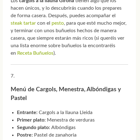
Los
cargols a la llauna Girona
tienen algo que los
hacen únicos, y lo descubrirás cuando los prepares
de forma casera. Después, puedes acompañar el
steak tartar
con el
pesto
, para que esté mucho mejor,
y terminar con unos buñuelos hechos de manera
casera, que siempre estarán más ricos (si queréis ver
una lista enorme sobre buñuelos la encontraréis
en
Receta Buñuelos
).
Menú de Cargols, Menestra, Albóndigas y
Pastel
Entrante:
Cargols a la llauna Lleida
Primer plato:
Menestra de verduras
Segundo plato:
Albóndigas
Postre:
Pastel de zanahoria