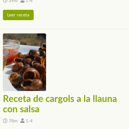
39m
1-4
Leer receta
Receta de cargols a la llauna
con salsa
78m
1-4