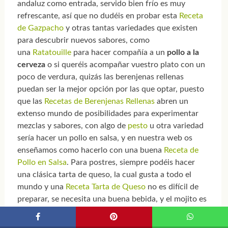
andaluz como entrada, servido bien frío es muy
refrescante, así que no dudéis en probar esta
Receta
de Gazpacho
y otras tantas variedades que existen
para descubrir nuevos sabores, como
una
Ratatouille
para hacer compañía a un
pollo a la
cerveza
o si queréis acompañar vuestro plato con un
poco de verdura, quizás las berenjenas rellenas
puedan ser la mejor opción por las que optar, puesto
que las
Recetas de Berenjenas Rellenas
abren un
extenso mundo de posibilidades para experimentar
mezclas y sabores, con algo de
pesto
u otra variedad
sería hacer un pollo en salsa, y en nuestra web os
enseñamos como hacerlo con una buena
Receta de
Pollo en Salsa
. Para postres, siempre podéis hacer
una clásica tarta de queso, la cual gusta a todo el
mundo y una
Receta Tarta de Queso
no es difícil de
preparar, se necesita una buena bebida, y el mojito es
lo más refrescante que existen, no teniendo que ser
consumido solo para comer, podéis prepararlo con