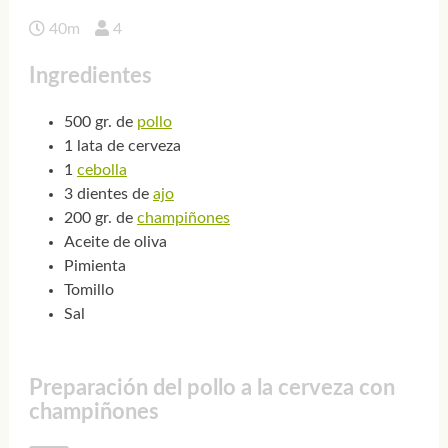
40m
4
Ingredientes
500 gr. de
pollo
1 lata de cerveza
1
cebolla
3 dientes de
ajo
200 gr. de
champiñones
Aceite de oliva
Pimienta
Tomillo
Sal
Preparación del pollo a la cerveza con
champiñones