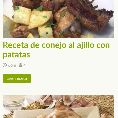
Receta de conejo al ajillo con
patatas
66m
4
Leer receta