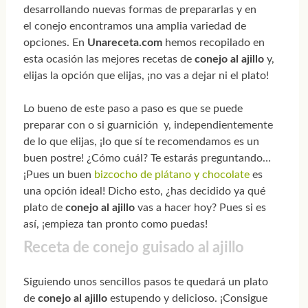
desarrollando nuevas formas de prepararlas y en
el conejo encontramos una amplia variedad de
opciones. En
Unareceta.com
hemos recopilado en
esta ocasión las mejores recetas de
conejo al ajillo
y,
elijas la opción que elijas, ¡no vas a dejar ni el plato!
Lo bueno de este paso a paso es que se puede
preparar con o si guarnición y, independientemente
de lo que elijas, ¡lo que sí te recomendamos es un
buen postre! ¿Cómo cuál? Te estarás preguntando…
¡Pues un buen
bizcocho de plátano y chocolate
es
una opción ideal! Dicho esto, ¿has decidido ya qué
plato de
conejo al ajillo
vas a hacer hoy? Pues si es
así, ¡empieza tan pronto como puedas!
Receta de conejo guisado al ajillo
Siguiendo unos sencillos pasos te quedará un plato
de
conejo al ajillo
estupendo y delicioso. ¡Consigue