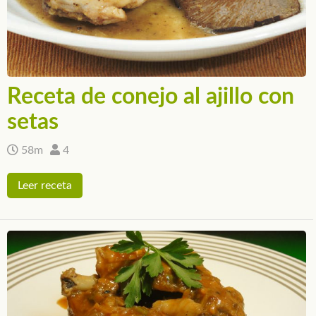
Receta de conejo al ajillo con
setas
58m
4
Leer receta