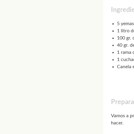
Ingredi
5 yemas
1 litro 
100 gr. 
40 gr. 
1 rama 
1 cuchar
Canela 
Preparac
Vamos a pr
hacer.