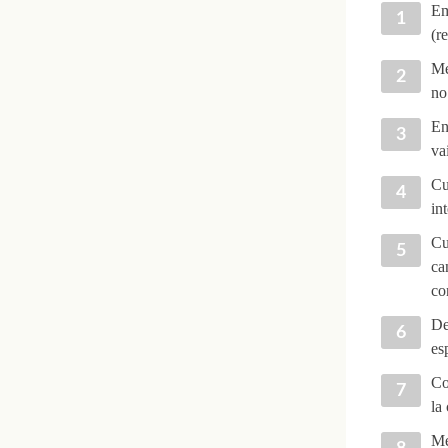
Em
(r
Me
no
En
va
Cu
in
Cu
ca
co
De
es
Co
la
Me