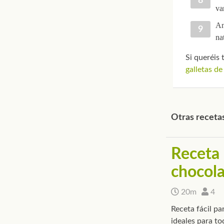
va
An
nat
Si queréis 
galletas de
Otras recetas
Receta 
chocol
20m
4
Receta fácil pa
ideales para to