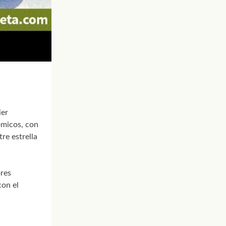
ier
ómicos, con
re estrella
res
con el