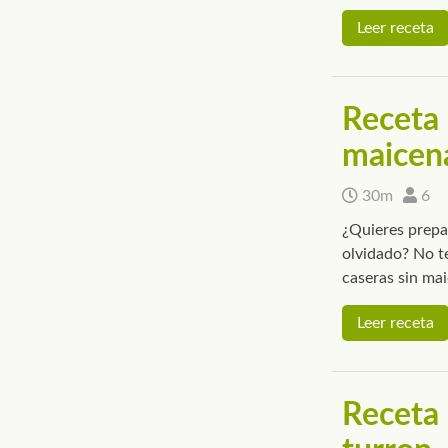
Leer receta
Receta 
maicen
30m
6
¿Quieres prepa
olvidado? No te
caseras sin ma
Leer receta
Receta 