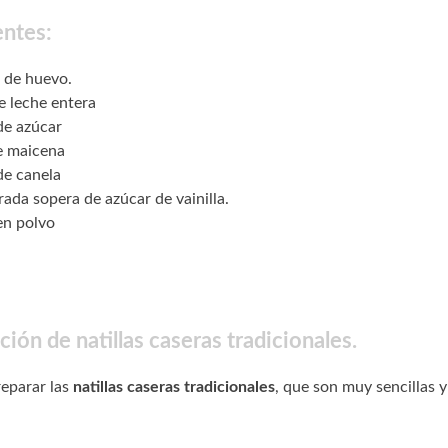
entes:
 de huevo.
de leche entera
de azúcar
de maicena
de canela
ada sopera de azúcar de vainilla.
en polvo
ión de natillas caseras tradicionales.
eparar las
natillas caseras tradicionales
, que son muy sencillas y