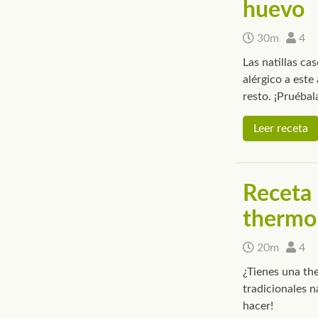
huevo
30m
4
Las natillas ca
alérgico a este
resto. ¡Pruébal
Leer receta
Receta 
thermo
20m
4
¿Tienes una th
tradicionales n
hacer!