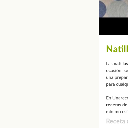
Natil
Las
natilla
ocasión, s
una prepara
para cualq
En Unarece
recetas de 
mínimo esfu
Receta d