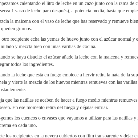
pezamos calentando el litro de leche en un cazo junto con la rama de c
eserva 1 vaso de leche para después), a potencia media, hasta que empiec
zcla la maicena con el vaso de leche que has reservado y remueve bien
 queden grumos.
 otro recipiente echa las yemas de huevo junto con el azúcar normal y e
inillado y mezcla bien con unas varillas de cocina.
ando se haya disuelto el azúcar añade la leche con la maicena y remue
tegrar todos los ingredientes.
ando la leche que está en fuego empiece a hervir retira la nata de la supe
nela y vierte la mezcla de los huevos mientras remueves con las varillas
nstantemente.
ja que las natillas se acaben de hacer a fuego medio mientras remueves
pesen. En ese momento retira del fuego y déjalas enfriar.
gemos los cuencos o envases que vayamos a utilizar para las natillas y 
 crema en cada uno.
te los recipientes en la nevera cubiertos con film transparente y dejar en