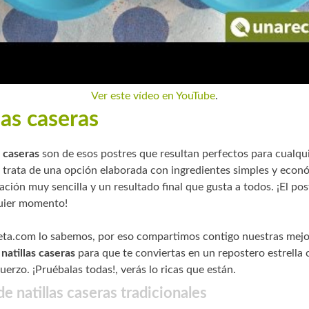
Ver este vídeo en YouTube
.
las caseras
s caseras
son de esos postres que resultan perfectos para cualqu
e trata de una opción elaborada con ingredientes simples y econ
ción muy sencilla y un resultado final que gusta a todos. ¡El post
uier momento!
ta.com lo sabemos, por eso compartimos contigo nuestras mejo
natillas caseras
para que te conviertas en un repostero estrella 
erzo. ¡Pruébalas todas!, verás lo ricas que están.
e natillas caseras tradicionales