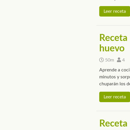
Leer receta
Receta 
huevo
50m
4
Aprende a coci
minutos y sorp
chuparán los d
Leer receta
Receta 