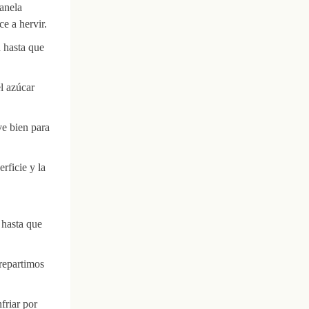
anela
e a hervir.
 hasta que
l azúcar
ve bien para
rficie y la
 hasta que
repartimos
friar por