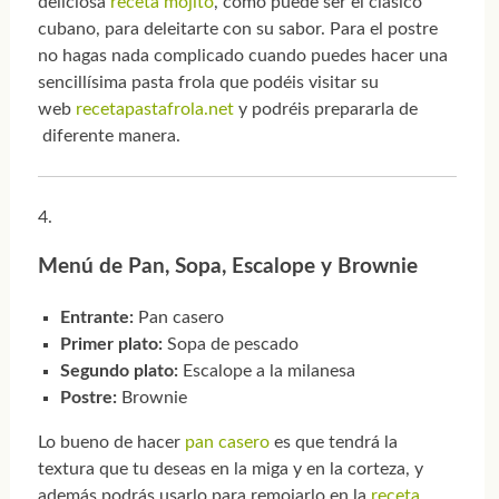
deliciosa
receta mojito
, como puede ser el clásico
cubano, para deleitarte con su sabor. Para el postre
no hagas nada complicado cuando puedes hacer una
sencillísima pasta frola
que podéis visitar su
web
recetapastafrola.net
y podréis prepararla de
diferente manera.
Menú de Pan, Sopa, Escalope y Brownie
Entrante:
Pan casero
Primer plato:
Sopa de pescado
Segundo plato:
Escalope a la milanesa
Postre:
Brownie
Lo bueno de hacer
pan casero
es que tendrá la
textura que tu deseas en la miga y en la corteza, y
además podrás usarlo para remojarlo en la
receta