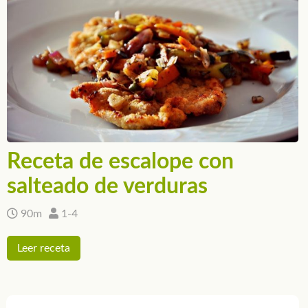
Receta de escalope con
salteado de verduras
90m
1-4
Leer receta