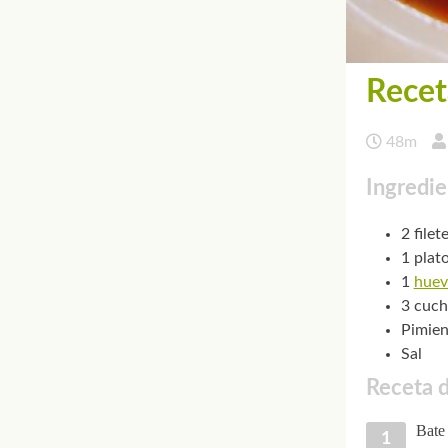
Recet
48m
Ingredie
2 file
1 plat
1
huev
3 cuch
Pimien
Sal
Receta d
Bate 