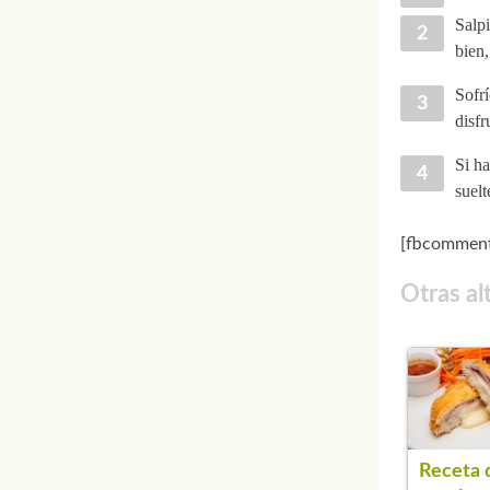
Salpi
bien,
Sofrí
disfr
Si ha
suelt
[fbcomment
Otras al
Receta 