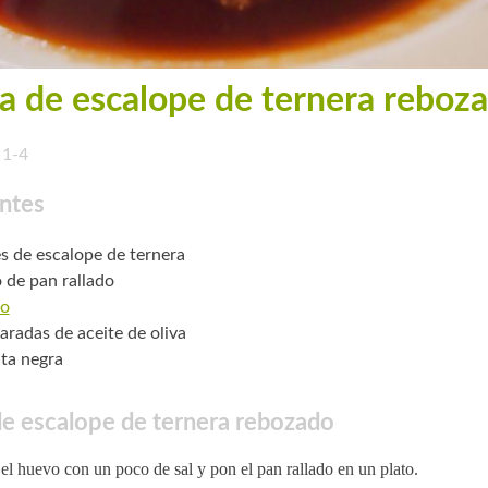
a de escalope de ternera reboz
1-4
ntes
tes de escalope de ternera
o de pan rallado
o
aradas de aceite de oliva
ta negra
e escalope de ternera rebozado
el huevo con un poco de sal y pon el pan rallado en un plato.