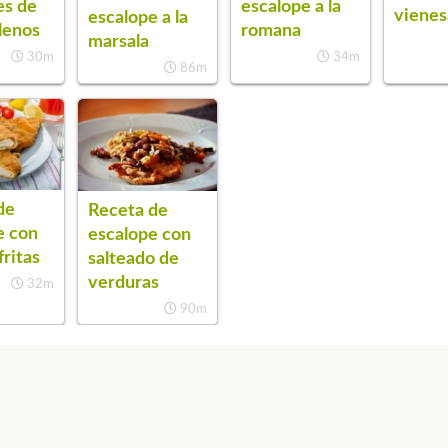
es de
escalope a la
vienes
escalope a la
llenos
romana
marsala
30m
34m
86m
de
Receta de
e con
escalope con
fritas
salteado de
verduras
32m
90m