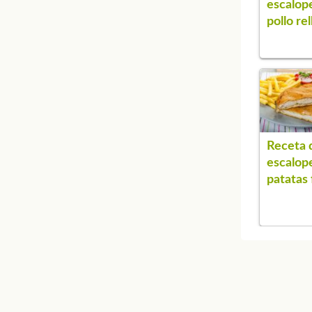
escalop
pollo re
Receta 
escalop
patatas 