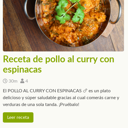
Receta de pollo al curry con
espinacas
30m
4
El POLLO AL CURRY CON ESPINACAS 🍗 es un plato
delicioso y súper saludable gracias al cual comerás carne y
verduras de una sola tanda. ¡Pruébalo!
Leer receta