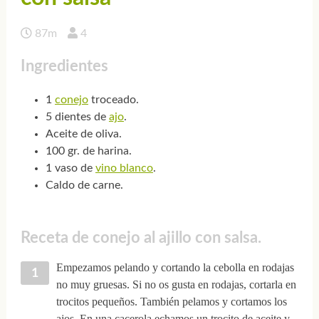
87m
4
Ingredientes
1
conejo
troceado.
5 dientes de
ajo
.
Aceite de oliva.
100 gr. de harina.
1 vaso de
vino blanco
.
Caldo de carne.
Receta de conejo al ajillo con salsa.
Empezamos pelando y cortando la cebolla en rodajas
no muy gruesas. Si no os gusta en rodajas, cortarla en
trocitos pequeños. También pelamos y cortamos los
ajos. En una cacerola echamos un trocito de aceite y