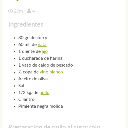
20m
4
Ingredientes
30 gr. de curry
60 ml. de
nata
1 diente de
ajo
1 cucharada de harina
1 vaso de caldo de pescado
½ copa de
vino blanco
Aceite de oliva
Sal
1/2 kg. de
pollo
Cilantro
Pimienta negra molida
Preparación de pollo al curry rojo