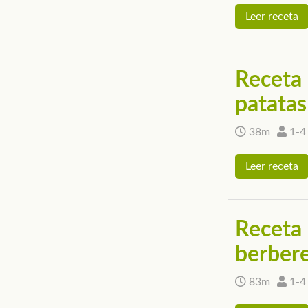
Leer receta
Receta 
patatas
38m
1-4
Leer receta
Receta 
berber
83m
1-4