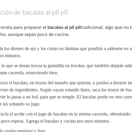
ión de bacalao al pil pil
receta para preparar el
bacalao al pil pil
tradicional, algo que no t
ho, aunque sepas poco de cocina.
la los dientes de ajo y los cortas en láminas que pondrás a saltearse en 
os minutos.
 lo que se doran trocea la guindilla en trocitos, que también dejarás salt
sma cacerola, removiendo bien.
ocea el bacalao, en trozos del tamaño que quieras, y ponlos a dorarse t
 resto de ingredientes. Según vayan estando listos, saca los trozos de ba
eite lo pasas a un bol, para que se temple. El bacalao ponlo en otro cuen
e irá soltando su jugo.
zcla el aceite con el jugo de bacalao en la misma cacerola, obteniendo u
 poco espesa. Agrega el bacalao y cocina por unos minutos.
lo queda emplatar y listo.