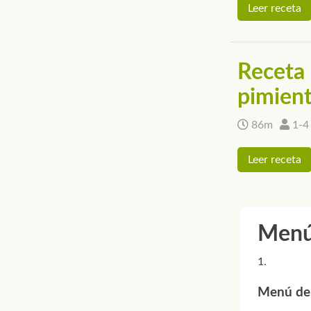
Leer receta
Receta 
pimien
86m
1-4
Leer receta
Menús
Menú de 