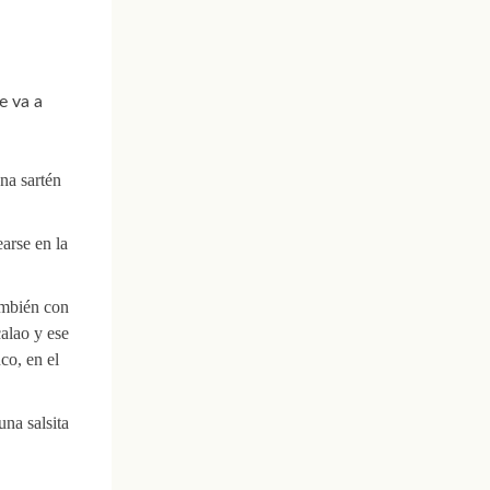
e va a
una sartén
earse en la
ambién con
calao y ese
co, en el
na salsita