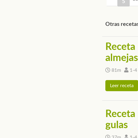
Otras recetas 
Receta 
almejas
81m
1-4
Leer receta
Receta 
gulas
37m
1-4