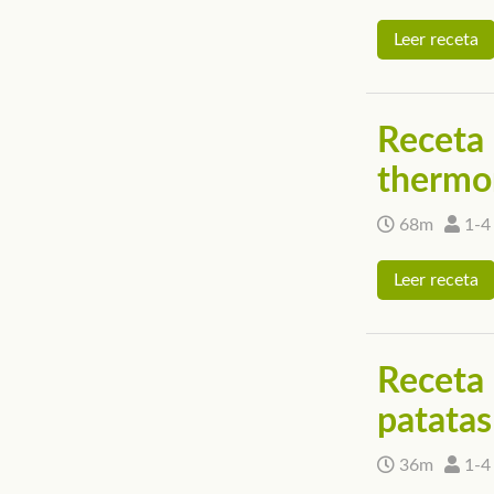
Leer receta
Receta d
thermo
68m
1-4
Leer receta
Receta 
patatas 
36m
1-4