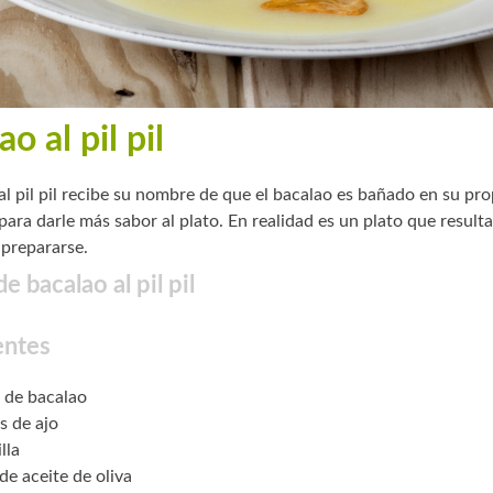
o al pil pil
al pil pil recibe su nombre de que el bacalao es bañado en su pro
para darle más sabor al plato. En realidad es un plato que result
 prepararse.
e bacalao al pil pil
entes
 de bacalao
s de ajo
lla
de aceite de oliva