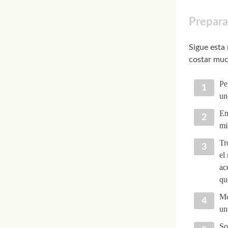
Preparac
Sigue esta 
costar muc
Pe
un
En
mi
Tr
el
ac
qu
Me
un
So