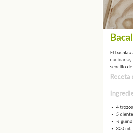
Bacala
El bacalao 
cocinarse, 
sencillo de
Receta d
Ingredi
4 trozos
5 diente
½ guindi
300 ml. 