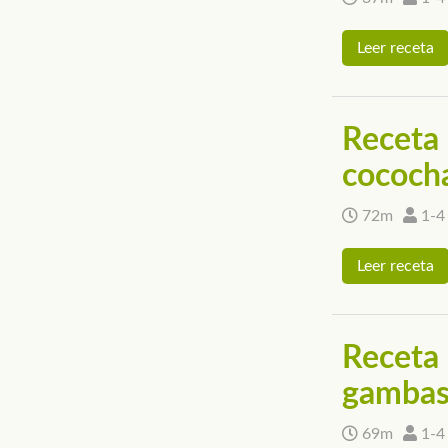
Leer receta
Receta 
cococh
72m
1-4
Leer receta
Receta 
gamba
69m
1-4