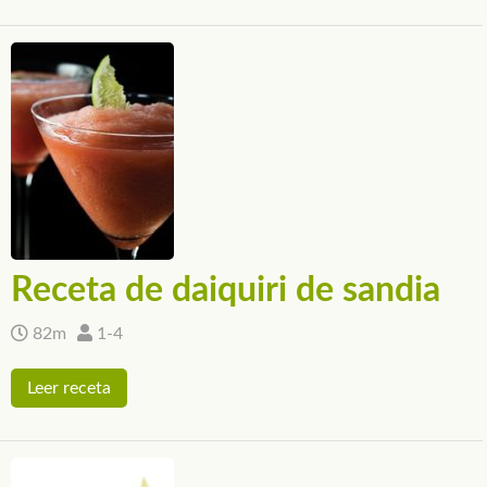
Receta de daiquiri de sandia
82m
1-4
Leer receta