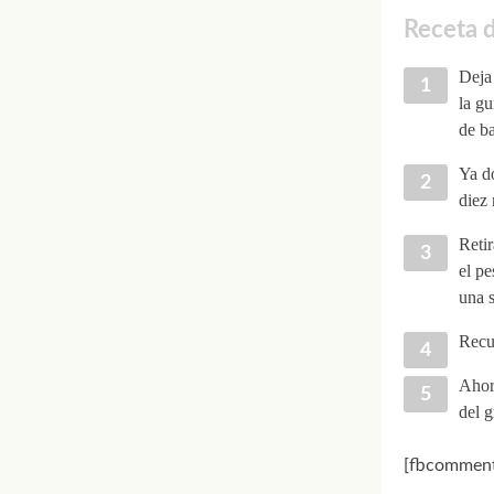
Receta d
Deja 
la gu
de ba
Ya do
diez 
Retir
el p
una s
Recub
Ahora
del g
[fbcomment