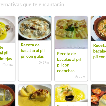
ternativas que te encantarán
Receta de
Receta
de
bacalao al pil
bacalao
l pil
Receta de
pil con gulas
pil co
almejas
bacalao al pil
37m
pil con
81m
cocochas
72m