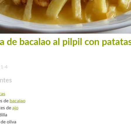
 de bacalao al pilpil con patata
1-4
ntes
tas
es de
bacalao
tes de
ajo
illa
 de oliva