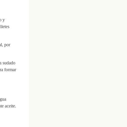
o y
iletes
l, por
ha sudado
ra formar
agua
te aceite.