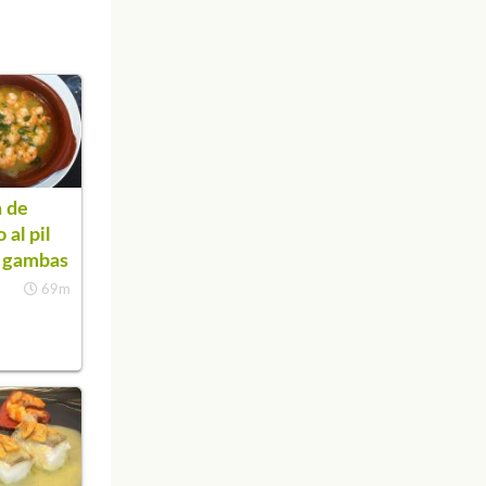
 de
 al pil
n gambas
69m