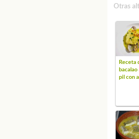
Otras al
Receta 
bacalao a
pil con 