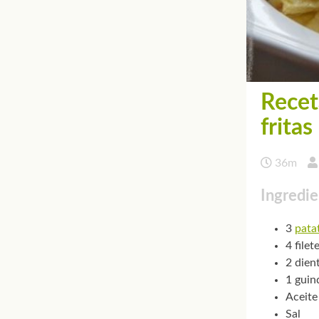
Receta
fritas
36m
Ingredie
3
pata
4 filet
2 dien
1 guind
Aceite
Sal