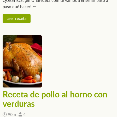
QUESITOS, ¡en Unareceta.com te vamos a enseñar paso a
paso qué hacer! 🥕
Leer receta
Receta de pollo al horno con
verduras
90m
4