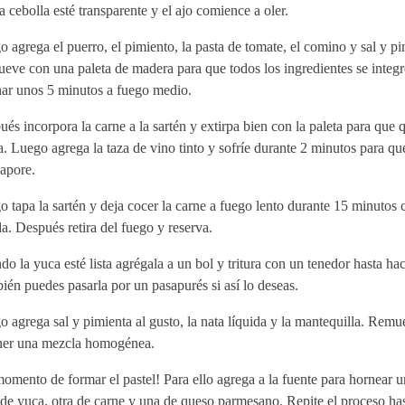
a cebolla esté transparente y el ajo comience a oler.
 agrega el puerro, el pimiento, la pasta de tomate, el comino y sal y pi
eve con una paleta de madera para que todos los ingredientes se integr
nar unos 5 minutos a fuego medio.
és incorpora la carne a la sartén y extirpa bien con la paleta para que 
a. Luego agrega la taza de vino tinto y sofríe durante 2 minutos para qu
apore.
 tapa la sartén y deja cocer la carne a fuego lento durante 15 minutos c
a. Después retira del fuego y reserva.
o la yuca esté lista agrégala a un bol y tritura con un tenedor hasta hac
én puedes pasarla por un pasapurés si así lo deseas.
 agrega sal y pimienta al gusto, la nata líquida y la mantequilla. Remu
ner una mezcla homogénea.
omento de formar el pastel! Para ello agrega a la fuente para hornear 
de yuca, otra de carne y una de queso parmesano. Repite el proceso has