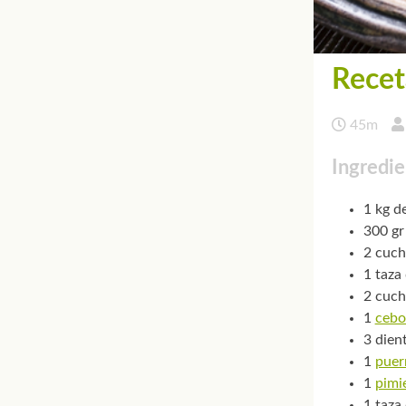
Recet
45m
Ingredie
1 kg d
300 gr
2 cuch
1 taza
2 cuch
1
cebo
3 dien
1
puer
1
pimi
1 taza