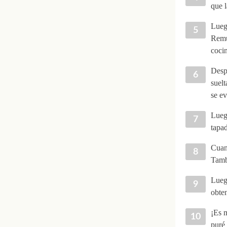
que l
Luego
Remu
coci
Despu
suelt
se ev
Luego
tapad
Cuand
Tambi
Luego
obte
¡Es m
puré 