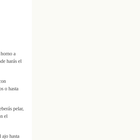
 horno a
de harás el
con
os o hasta
eberás pelar,
n el
l ajo hasta