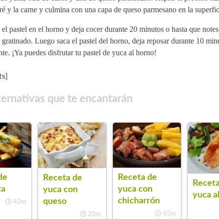
ré y la carne y culmina con una capa de queso parmesano en la superfici
el pastel en el horno y deja cocer durante 20 minutos o hasta que notes
 gratinado. Luego saca el pastel del horno, deja reposar durante 10 minu
nte. ¡Ya puedes disfrutar tu pastel de yuca al horno!
s]
ternativas que te encantarán
de
Receta de
Receta de
Receta
ta
yuca con
yuca con
yuca a
chicharrón
queso
40m
45m
20m