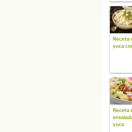
Receta 
yuca co
Receta 
ensalad
yuca