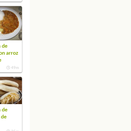
 de
on arroz
e
49m
 de
 de