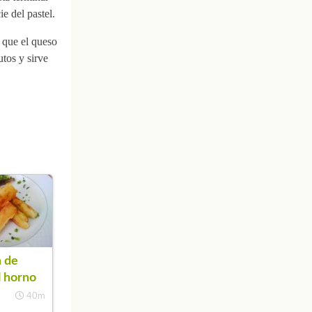
e del pastel.
 que el queso
tos y sirve
 de
l horno
40m