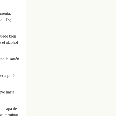
mienta.
en. Deja
quede bien
e el alcohol
on la sartén
erla puré.
eve hasta
una capa de
ta terminar