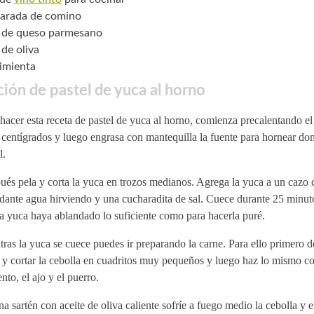
arada de comino
 de queso parmesano
 de oliva
pimienta
ión de pastel de yuca al horno
hacer esta receta de pastel de yuca al horno, comienza precalentando el
centígrados y luego engrasa con mantequilla la fuente para hornear don
l.
és pela y corta la yuca en trozos medianos. Agrega la yuca a un cazo 
dante agua hirviendo y una cucharadita de sal. Cuece durante 25 minut
a yuca haya ablandado lo suficiente como para hacerla puré.
ras la yuca se cuece puedes ir preparando la carne. Para ello primero d
 y cortar la cebolla en cuadritos muy pequeños y luego haz lo mismo co
nto, el ajo y el puerro.
a sartén con aceite de oliva caliente sofríe a fuego medio la cebolla y e