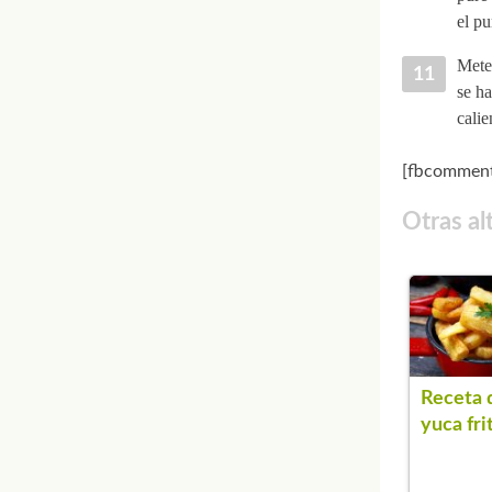
el pu
Mete 
se ha
calie
[fbcomment
Otras al
Receta 
yuca fri