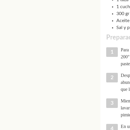
1 cuch
300 gr
Aceite
Sal y 
Preparac
Para 
200° 
paste
Despu
abun
que l
Mient
lavar
pimie
En un