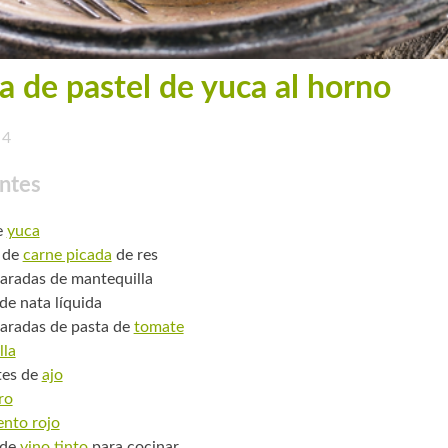
a de pastel de yuca al horno
4
ntes
e
yuca
 de
carne picada
de res
aradas de mantequilla
 de nata líquida
aradas de pasta de
tomate
lla
tes de
ajo
ro
ento rojo
 de
vino tinto
para cocinar