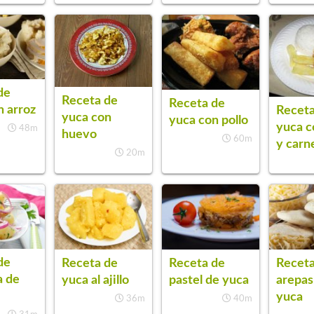
de
Receta de
Receta de
n arroz
Receta
yuca con
yuca con pollo
yuca c
48m
huevo
60m
y carn
20m
de
Receta de
Receta de
Receta
a de
yuca al ajillo
pastel de yuca
arepas
yuca
36m
40m