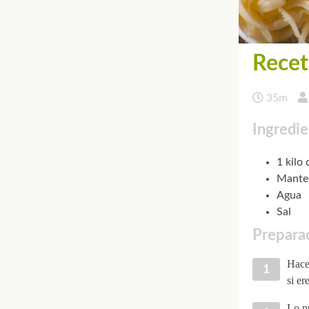
Recet
35m
Ingredie
1 kilo
Manteq
Agua
Sal
Preparac
Hacer
si er
Lo pr