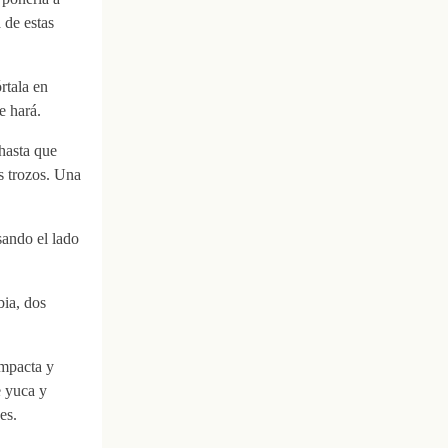
 de estas
rtala en
e hará.
hasta que
s trozos. Una
sando el lado
bia, dos
ompacta y
e yuca y
es.