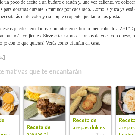
 un poco de aceite a un budare o sartén y, una vez caliente, ve coloca
s para dorarlas durante 5 minutos por cada lado. Como la yuca ya está
necesitarás darle color y ese toque crujiente que tanto nos gusta.
 deseas puedes rematarlas 5 minutos en el horno bien caliente a 220 ºC 
n aún más crujientes. Sirve estas sabrosas arepas de yuca con queso, m
 ¡o con lo que quieras! Verás como triunfan en casa.
s]
ternativas que te encantarán
de
Receta de
Receta
Receta de
arepas dulces
arepas
arepas al
anas
fáciles