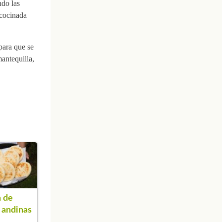
ndo las
 cocinada
para que se
antequilla,
 de
 andinas