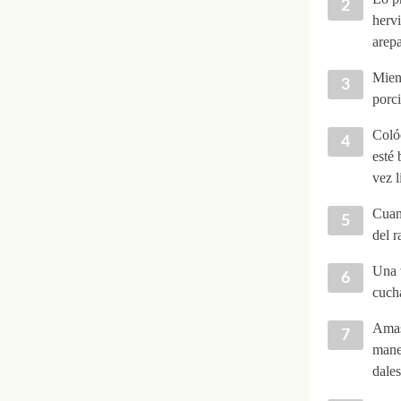
hervi
arepa
Mient
porci
Colóc
esté 
vez l
Cuand
del r
Una v
cucha
Amas
mane
dales