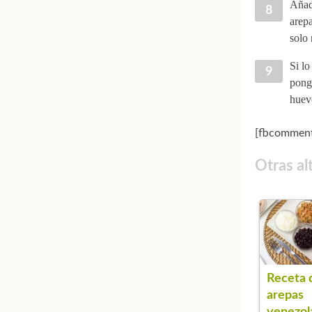
Añade
arepa
solo 
Si lo
ponga
huevo
[fbcomment
Otras al
Receta 
arepas
venezol