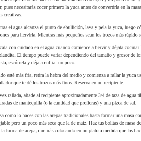
r, pues necesitarás cocer primero la yuca antes de convertirla en la masa
s creativas.
ras el agua alcanza el punto de ebullición, lava y pela la yuca, luego có
ones para hervirla. Mientras más pequeños sean los trozos más rápido s
ala con cuidado en el agua cuando comience a hervir y déjala cocinar 
blandita. El tiempo puede variar dependiendo del tamaño y grosor de lo
ista, escúrrela y déjala enfriar un poco.
o esté más fría, retira la hebra del medio y comienza a rallar la yuca u
allador que te dé los trozos más finos. Reserva en un recipiente.
ez rallada, añade al recipiente aproximadamente 3/4 de taza de agua ti
radas de mantequilla (o la cantidad que prefieras) y una pizca de sal.
a como lo haces con las arepas tradicionales hasta formar una masa c
jable pero un poco más seca que la de maíz. Haz tus bolitas de masa d
 la forma de arepa, que irás colocando en un plato a medida que las hac