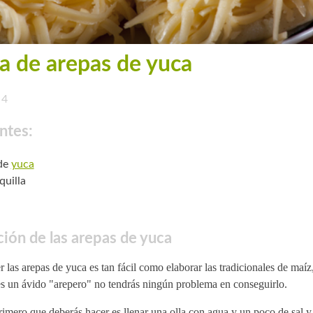
a de arepas de yuca
4
ntes:
 de
yuca
uilla
ión de las arepas de yuca
 las arepas de yuca es tan fácil como elaborar las tradicionales de maíz
es un ávido "arepero" no tendrás ningún problema en conseguirlo.
imero que deberás hacer es llenar una olla con agua y un poco de sal y