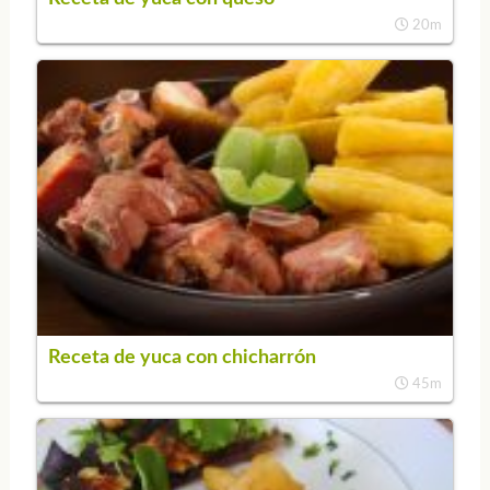
20m
Receta de yuca con chicharrón
45m