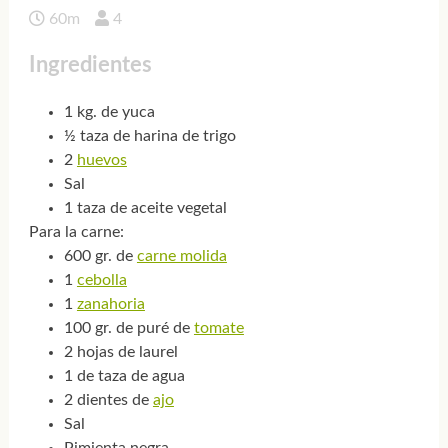
60m
4
Ingredientes
1 kg. de yuca
½ taza de harina de trigo
2
huevos
Sal
1 taza de aceite vegetal
Para la carne:
600 gr. de
carne molida
1
cebolla
1
zanahoria
100 gr. de puré de
tomate
2 hojas de laurel
1 de taza de agua
2 dientes de
ajo
Sal
Pimienta negra