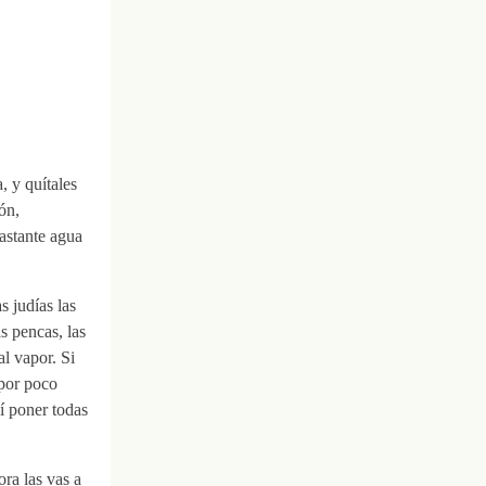
, y quítales
ón,
astante agua
s judías las
as pencas, las
l vapor. Si
 por poco
í poner todas
ra las vas a