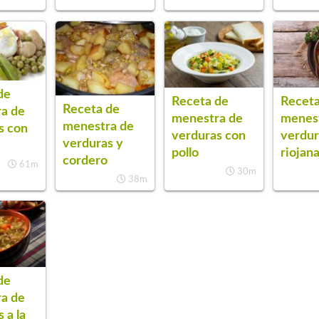
de
Receta de
Receta
Receta de
a de
menestra de
menes
menestra de
s con
verduras con
verdur
verduras y
pollo
riojan
cordero
61m
30m
38m
de
a de
 a la