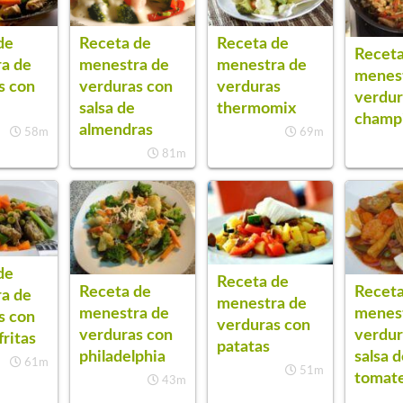
Receta de
de
Receta de
Receta
menestra de
a de
menestra de
menes
verduras con
s con
verduras
verdur
salsa de
thermomix
champ
almendras
58m
69m
81m
de
Receta de
Receta de
Receta
a de
menestra de
menestra de
menes
s con
verduras con
verduras con
verdur
fritas
patatas
philadelphia
salsa 
61m
51m
tomat
43m