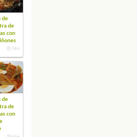
 de
tra de
as con
iñones
58m
 de
tra de
as con
de
e
66m