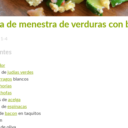
a de menestra de verduras con 
1-4
ntes
lor
. de
judías verdes
rragos
blancos
horias
chofas
s de
acelga
. de
espinacas
 de
bacon
en taquitos
n
 de oliva