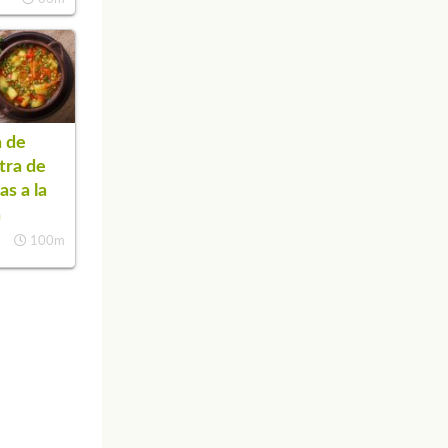
 de
tra de
as a la
a
100m