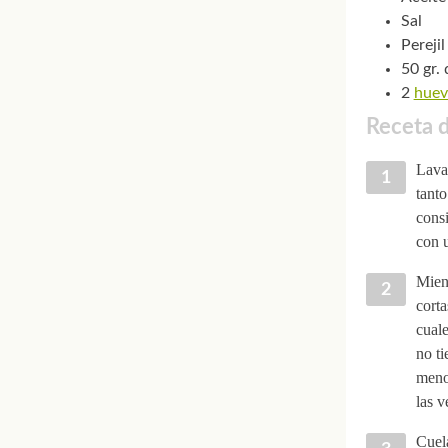
Sal
Perejil
50 gr. 
2
huev
Receta 
Lava 
tanto
consi
con u
Mient
corta
cuale
no ti
menos
las v
Cuela