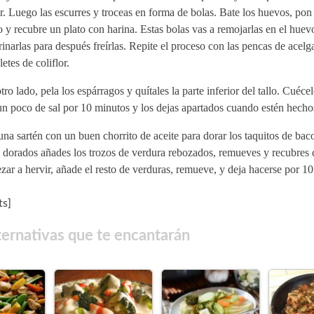
r. Luego las escurres y troceas en forma de bolas. Bate los huevos, pon 
 y recubre un plato con harina. Estas bolas vas a remojarlas en el huev
inarlas para después freírlas. Repite el proceso con las pencas de acelga
letes de coliflor.
tro lado, pela los espárragos y quítales la parte inferior del tallo. Cuéce
n poco de sal por 10 minutos y los dejas apartados cuando estén hecho
na sartén con un buen chorrito de aceite para dorar los taquitos de ba
 dorados añades los trozos de verdura rebozados, remueves y recubres 
ar a hervir, añade el resto de verduras, remueve, y deja hacerse por 10
s]
ternativas que te encantarán