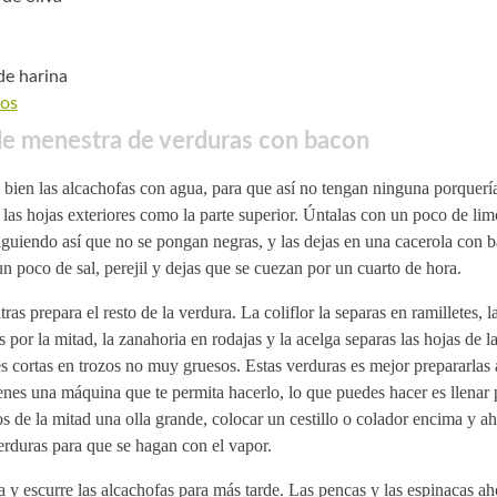
de harina
os
de menestra de verduras con bacon
bien las alcachofas con agua, para que así no tengan ninguna porquería
 las hojas exteriores como la parte superior. Úntalas con un poco de lim
guiendo así que no se pongan negras, y las dejas en una cacerola con b
n poco de sal, perejil y dejas que se cuezan por un cuarto de hora.
ras prepara el resto de la verdura. La coliflor la separas en ramilletes, la
s por la mitad, la zanahoria en rodajas y la acelga separas las hojas de l
s cortas en trozos no muy gruesos. Estas verduras es mejor prepararlas a
enes una máquina que te permita hacerlo, lo que puedes hacer es llenar
 de la mitad una olla grande, colocar un cestillo o colador encima y ah
erduras para que se hagan con el vapor.
 y escurre las alcachofas para más tarde. Las pencas y las espinacas aho