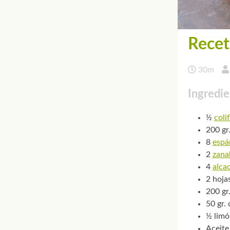
Recet
30m
Ingredie
½
colif
200 gr
8
espá
2
zana
4
alca
2 hoja
200 gr
50 gr.
½ limó
Aceite