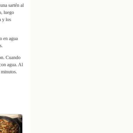
una sartén al
o, luego
 y los
lo en agua
s.
con. Cuando
con agua. Al
 minutos.