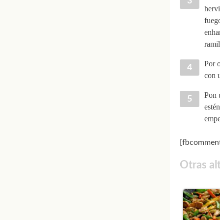
hervi
fuego
enhar
ramil
Por o
con u
Pon u
estén
empez
[fbcomment
Otras al