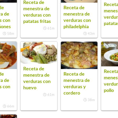
Receta de
Receta
de
Receta de
menestra de
menes
a de
menestra de
verduras con
verdur
s con
verduras con
patatas fritas
patata
ñones
philadelphia
61m
58m
43m
Receta de
Receta
de
Receta de
menestra de
menes
a de
menestra de
verduras con
verdur
s con
verduras y
huevo
pollo
cordero
61m
38m
66m