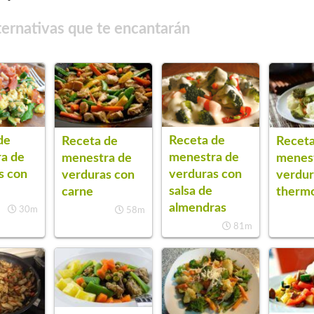
ternativas que te encantarán
de
Receta de
Receta de
Receta
a de
menestra de
menestra de
menes
s con
verduras con
verduras con
verdur
salsa de
carne
therm
almendras
30m
58m
81m