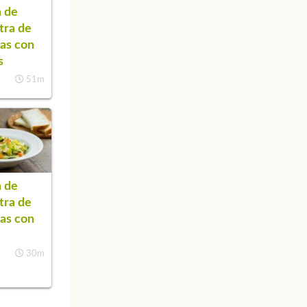
 de
tra de
as con
s
51m
 de
tra de
as con
30m