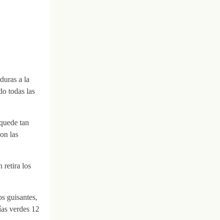
duras a la
do todas las
 quede tan
on las
 retira los
s guisantes,
ías verdes 12