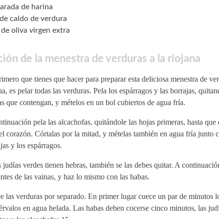
arada de harina
 de caldo de verdura
 de oliva virgen extra
ión de la menestra de verduras a la riojana
imero que tienes que hacer para preparar esta deliciosa menestra de ver
na, es pelar todas las verduras. Pela los espárragos y las borrajas, quitan
s que contengan, y mételos en un bol cubiertos de agua fría.
tinuación pela las alcachofas, quitándole las hojas primeras, hasta que
el corazón. Córtalas por la mitad, y mételas también en agua fría junto c
jas y los espárragos.
s judías verdes tienen hebras, también se las debes quitar. A continuación
ntes de las vainas, y haz lo mismo con las habas.
 las verduras por separado. En primer lugar cuece un par de minutos lo
érvalos en agua helada. Las habas deben cocerse cinco minutos, las jud