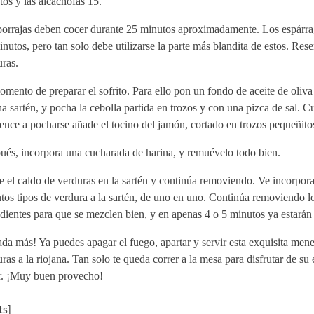
os y las alcachofas 15.
borrajas deben cocer durante 25 minutos aproximadamente. Los espárr
nutos, pero tan solo debe utilizarse la parte más blandita de estos. Rese
ras.
mento de preparar el sofrito. Para ello pon un fondo de aceite de oliva
a sartén, y pocha la cebolla partida en trozos y con una pizca de sal. 
nce a pocharse añade el tocino del jamón, cortado en trozos pequeñito
ués, incorpora una cucharada de harina, y remuévelo todo bien.
e el caldo de verduras en la sartén y continúa removiendo. Ve incorpor
ntos tipos de verdura a la sartén, de uno en uno. Continúa removiendo l
dientes para que se mezclen bien, y en apenas 4 o 5 minutos ya estarán l
da más! Ya puedes apagar el fuego, apartar y servir esta exquisita mene
ras a la riojana. Tan solo te queda correr a la mesa para disfrutar de su 
r. ¡Muy buen provecho!
s]