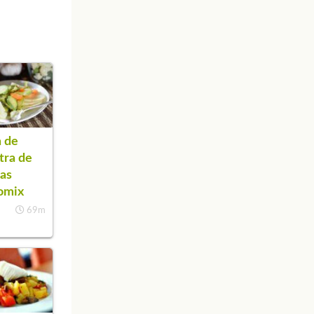
 de
tra de
as
omix
69m