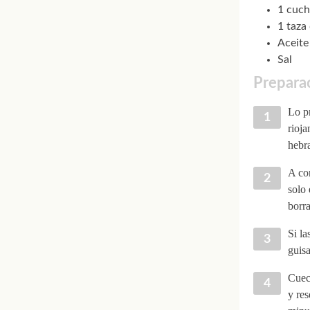
1 cuch
1 taza
Aceite
Sal
Preparac
Lo pr
rioja
hebra
A con
solo 
borra
Si la
guisa
Cuece
y res