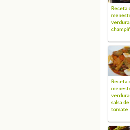
Receta 
menestr
verdura
champi
Receta 
menestr
verdura
salsa de
tomate