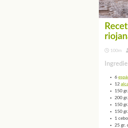
Recet
riojan
100m
Ingredie
6
espá
12
alc
150 gr
200 gr
150 gr
150 gr
1 cebo
25 gr.