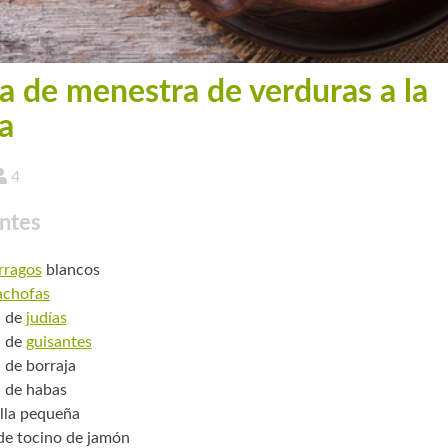
a de menestra de verduras a la
a
4
ntes
rragos
blancos
achofas
. de
judías
. de
guisantes
. de borraja
. de habas
lla pequeña
 de tocino de jamón