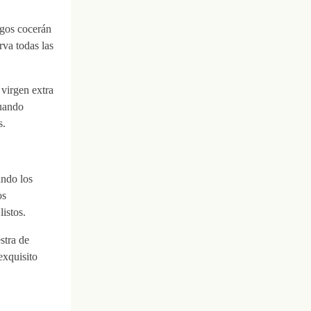
agos cocerán
rva todas las
 virgen extra
Cuando
s.
ando los
os
istos.
stra de
exquisito