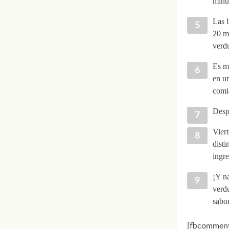
minut
Las 
20 mi
verdu
Es mo
en un
comie
Desp
Viert
disti
ingre
¡Y na
verdu
sabo
[fbcomment