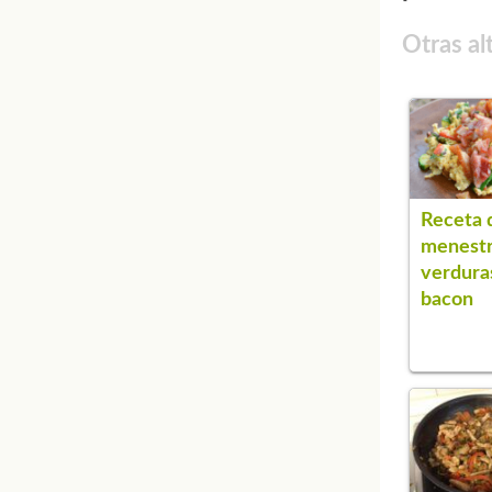
Otras al
Receta 
menestr
verdura
bacon