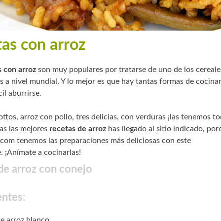
as con arroz
s con arroz
son muy populares por tratarse de uno de los cereal
 a nivel mundial. Y lo mejor es que hay tantas formas de cocina
cil aburrirse.
sottos, arroz con pollo, tres delicias, con verduras ¡las tenemos t
cas las mejores
recetas de arroz
has llegado al sitio indicado, po
com tenemos las preparaciones más deliciosas con este
. ¡Anímate a cocinarlas!
de arroz con conejo
entes:
e arroz blanco