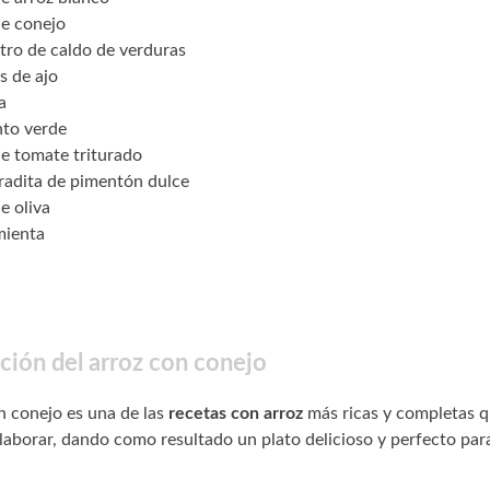
de conejo
tro de caldo de verduras
s de ajo
a
nto verde
de tomate triturado
radita de pimentón dulce
e oliva
mienta
ción del arroz con conejo
n conejo es una de las
recetas con arroz
más ricas y completas 
aborar, dando como resultado un plato delicioso y perfecto par