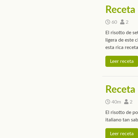
Receta 
60
2
El risotto de s
ligera de este 
esta rica receta
Leer receta
Receta 
40m
2
El risotto de p
italiano tan sab
Leer receta