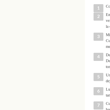
Co
En
ve
la
Mi
Cu
me
De
De
to
Un
de
Lu
ta
Cu
ha