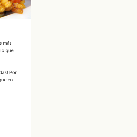
es más
rlo que
odas! Por
rque en