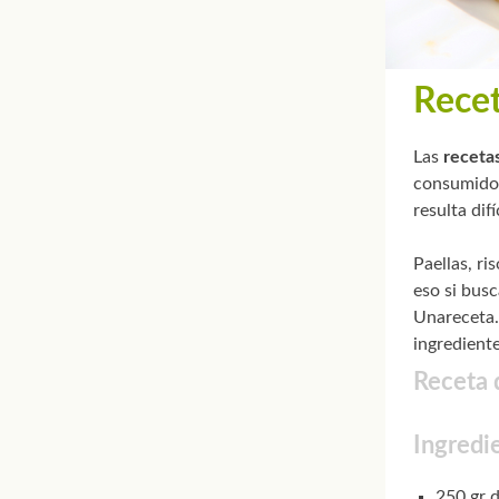
Recet
Las
receta
consumidos
resulta difí
Paellas, ri
eso si bus
Unareceta.
ingrediente
Receta 
Ingredi
250 gr d