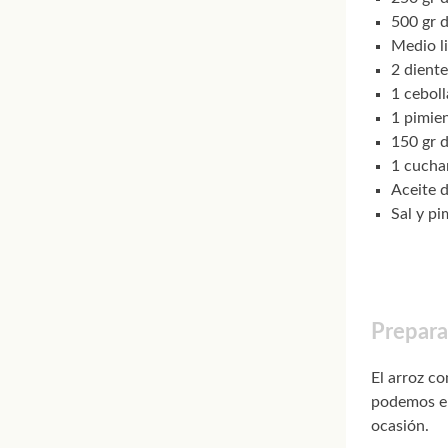
500 gr 
Medio li
2 diente
1 ceboll
1 pimie
150 gr 
1 cucha
Aceite d
Sal y pi
Prepara
El arroz co
podemos el
ocasión.