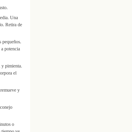
usto.
media. Una
do. Retira de
os pequeños.
 a potencia
 y pimienta.
orpora el
, remueve y
 conejo
inutos o
e tiempo ve