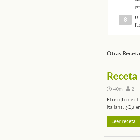
pr
Un
fu
Otras Receta
Receta 
40m
2
El risotto de 
italiana. ¿Quie
Leer receta