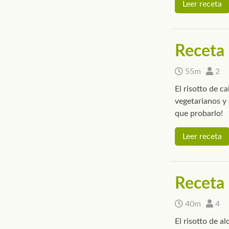
Leer receta
Receta 
55m
2
El risotto de c
vegetarianos y 
que probarlo!
Leer receta
Receta 
40m
4
El risotto de a