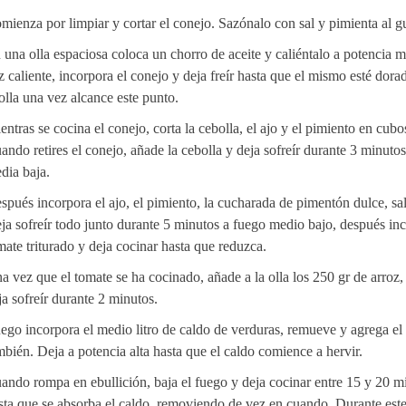
mienza por limpiar y cortar el conejo. Sazónalo con sal y pimienta al g
 una olla espaciosa coloca un chorro de aceite y caliéntalo a potencia 
z caliente, incorpora el conejo y deja freír hasta que el mismo esté dora
 olla una vez alcance este punto.
entras se cocina el conejo, corta la cebolla, el ajo y el pimiento en cub
ando retires el conejo, añade la cebolla y deja sofreír durante 3 minutos
dia baja.
spués incorpora el ajo, el pimiento, la cucharada de pimentón dulce, sal
ja sofreír todo junto durante 5 minutos a fuego medio bajo, después inc
mate triturado y deja cocinar hasta que reduzca.
a vez que el tomate se ha cocinado, añade a la olla los 250 gr de arroz
ja sofreír durante 2 minutos.
ego incorpora el medio litro de caldo de verduras, remueve y agrega el
mbién. Deja a potencia alta hasta que el caldo comience a hervir.
ando rompa en ebullición, baja el fuego y deja cocinar entre 15 y 20 m
sta que se absorba el caldo, removiendo de vez en cuando. Durante est