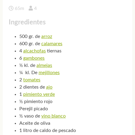
65m
4
Ingredientes
500 gr. de
arroz
600 gr. de
calamares
4
alcachofas
tiernas
6
gambones
½ kl. de
almejas
¼ kl. De
mejillones
2
tomates
2 dientes de
ajo
1
pimiento verde
½ pimiento rojo
Perejil picado
½ vaso de
vino blanco
Aceite de oliva
1 litro de caldo de pescado