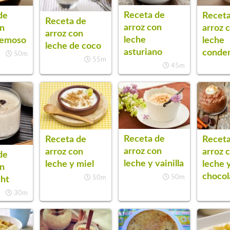
Receta de
de
Receta
Receta de
arroz con
on
arroz 
arroz con
leche
remoso
leche
leche de coco
asturiano
conde
50m
55m
45m
Receta de
Receta de
Receta
arroz con
arroz con
arroz 
de
leche y vainilla
leche y miel
leche 
on
chocol
50m
50m
ght
30m