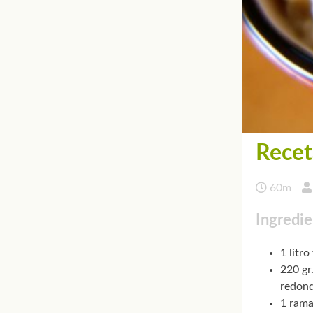
Recet
60m
Ingredie
1 litr
220 gr
redon
1 ram