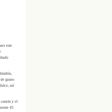
ues este
e
ultado
almidón,
o de grano
ulce, así
 canela y el
urante 45