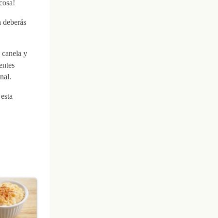
cosa!
a deberás
 canela y
entes
nal.
 esta