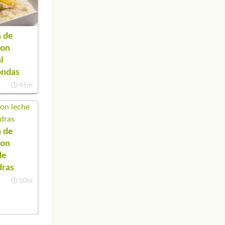
 de
con
l
ondas
45m
 de
con
de
dras
50m