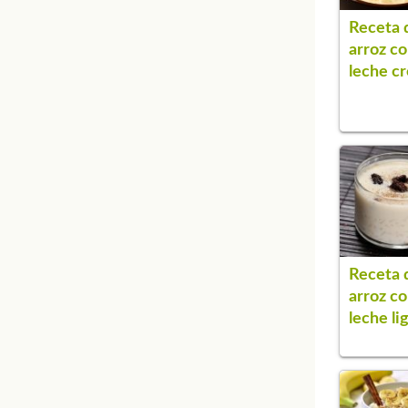
Receta 
arroz c
leche c
Receta 
arroz c
leche li