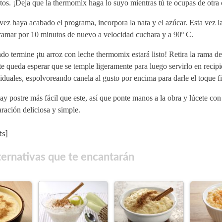
os. ¡Deja que la thermomix haga lo suyo mientras tú te ocupas de otra 
ez haya acabado el programa, incorpora la nata y el azúcar. Esta vez l
ramar por 10 minutos de nuevo a velocidad cuchara y a 90º C.
o termine ¡tu arroz con leche thermomix estará listo! Retira la rama de
te queda esperar que se temple ligeramente para luego servirlo en recipi
iduales, espolvoreando canela al gusto por encima para darle el toque fi
y postre más fácil que este, así que ponte manos a la obra y lúcete con
ración deliciosa y simple.
s]
ternativas que te encantarán