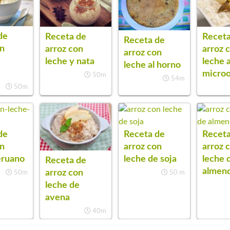
de
Receta de
Receta
Receta de
on
arroz con
arroz 
arroz con
leche y nata
leche a
leche al horno
micro
50m
54m
50m
de
Receta de
Receta
on
arroz con
arroz 
eruano
leche de soja
leche 
Receta de
almen
arroz con
50m
50 m
leche de
avena
40m