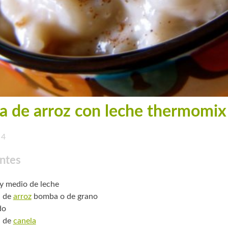
a de arroz con leche thermomix
4
ntes
o y medio de leche
. de
arroz
bomba o de grano
do
a de
canela