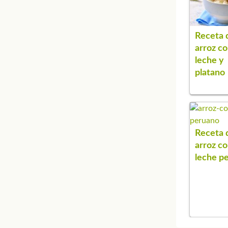
Receta 
arroz c
leche y
platano
Receta 
arroz c
leche p