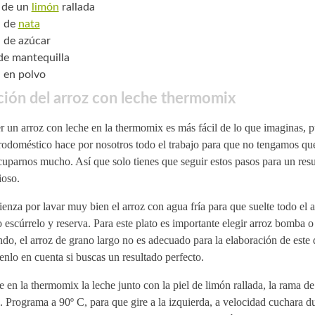
l de un
limón
rallada
l de
nata
. de azúcar
 de mantequilla
 en polvo
ión del arroz con leche thermomix
 un arroz con leche en la thermomix es más fácil de lo que imaginas, p
rodoméstico hace por nosotros todo el trabajo para que no tengamos qu
uparnos mucho. Así que solo tienes que seguir estos pasos para un res
ioso.
nza por lavar muy bien el arroz con agua fría para que suelte todo el 
 escúrrelo y reserva. Para este plato es importante elegir arroz bomba 
do, el arroz de grano largo no es adecuado para la elaboración de este d
enlo en cuenta si buscas un resultado perfecto.
e en la thermomix la leche junto con la piel de limón rallada, la rama de
. Programa a 90º C, para que gire a la izquierda, a velocidad cuchara d