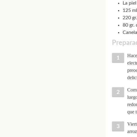
La pie
125 m
220 gr
80 gr.
Canela
Preparac
Hacer
elect
preoc
delic
Comie
luego
redon
que t
Viert
arroz