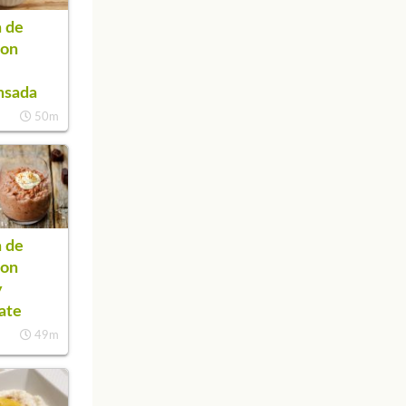
 de
con
nsada
50m
 de
con
y
ate
49m