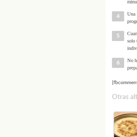
minut
Una v
prog
Cuand
solo 
indiv
No ha
prepa
[fbcomment
Otras al