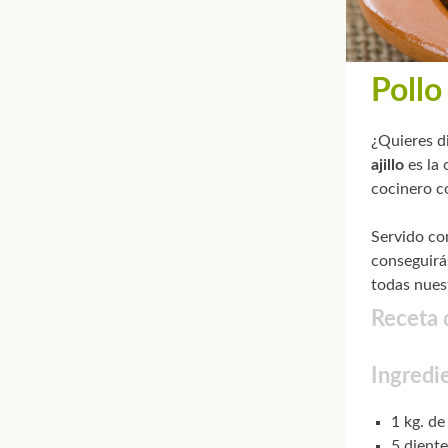
Pollo 
¿Quieres d
ajillo
es la 
cocinero c
Servido c
conseguirá
todas nuest
Receta d
Ingredi
1 kg. de
5 diente