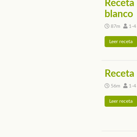
Receta 
blanco
87m
1-4
Leer receta
Receta d
56m
1-4
Leer receta