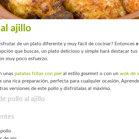
al ajillo
isfrutar de un plato diferente y muy fácil de cocinar? Entonces
e
opción que buscas, un plato delicioso y simple hará destacar tus
on muy poco esfuerzo.
on unas
patatas fritas con piel
al estilo
gourmet
o con un
wok de v
s una rica preparación, perfecta para cualquier ocasión. Aprende
ras versiones de este pollo y disfrútalas al máximo.
e pollo al ajillo
entes
 pollo
s de ajo