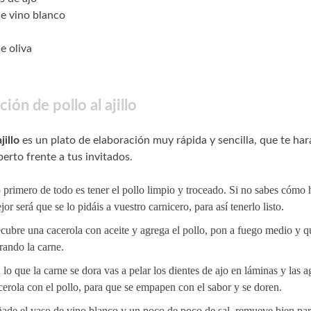
de vino blanco
e oliva
ión de pollo al ajillo
jillo
es un plato de elaboración muy rápida y sencilla, que te har
erto frente a tus invitados.
 primero de todo es tener el pollo limpio y troceado. Si no sabes cómo h
jor será que se lo pidáis a vuestro carnicero, para así tenerlo listo.
cubre una cacerola con aceite y agrega el pollo, pon a fuego medio y q
rando la carne.
 lo que la carne se dora vas a pelar los dientes de ajo en láminas y las a
cerola con el pollo, para que se empapen con el sabor y se doren.
ade el vaso de vino blanco y un poco de poco de sal, remueve bien pa