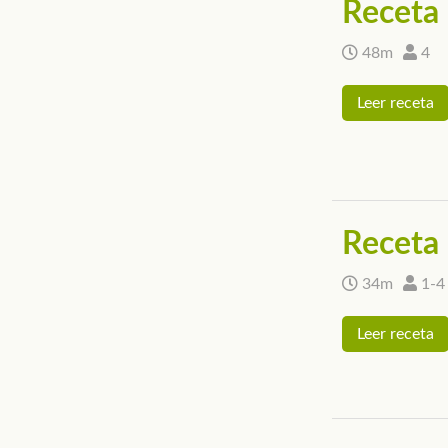
Receta d
48m
4
Leer receta
Receta 
34m
1-4
Leer receta