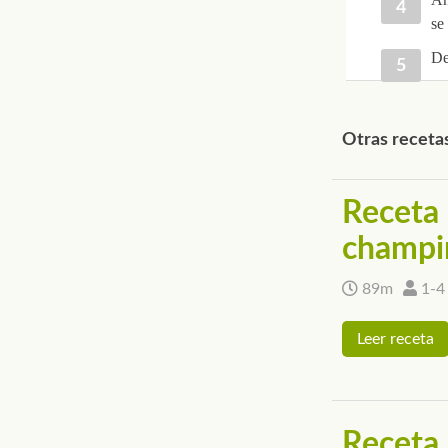
se
De
Otras recetas 
Receta d
champi
89m
1-4
Leer receta
Receta d