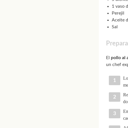
1 vaso 
Perejil
Aceite d
Sal
Preparac
El
pollo al a
un chef exp
Lo
me
Re
do
En
ca
Añ