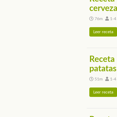
cervez
76m
1-4
Leer receta
Receta d
patatas
51m
1-4
Leer receta