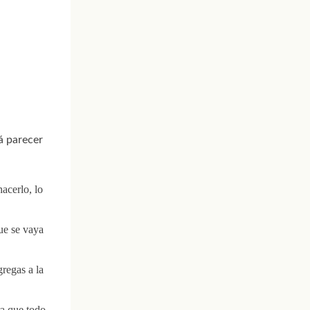
á parecer
acerlo, lo
ue se vaya
gregas a la
ra que todo