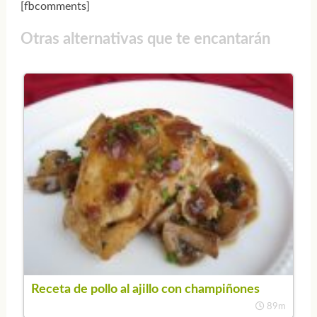
[fbcomments]
Otras alternativas que te encantarán
Receta de pollo al ajillo con champiñones
89m