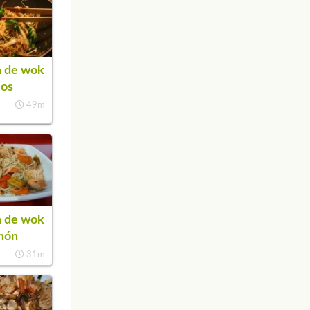
a de wok
eos
49m
a de wok
món
31m