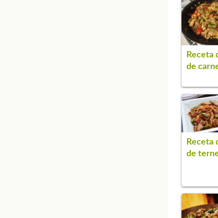
Receta 
de carn
Receta 
de tern