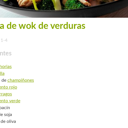
a de wok de verduras
1-4
ntes
horias
lla
. de
champiñones
ento rojo
rragos
ento verde
bacín
de soja
 de oliva