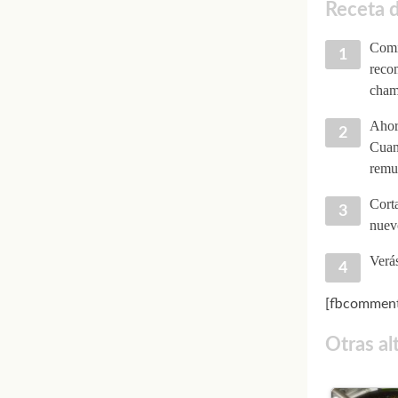
Receta 
Comi
recom
champ
Ahora
Cuand
remue
Corta
nuev
Verás
[fbcomment
Otras al