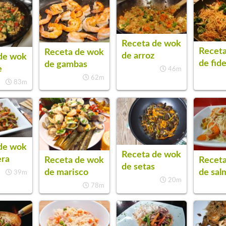
Receta de wok
Recet
Receta de wok
de arroz
de wok
de fid
de gambas
e
46m
62m
83m
de wok
Receta de wok
era
Recet
Receta de wok
de setas
de sal
de marisco
39m
20m
78m