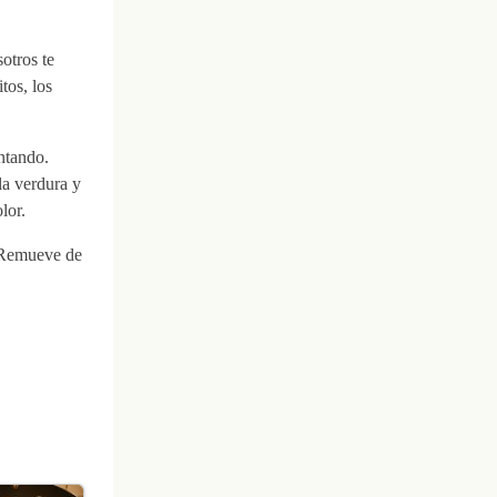
otros te
tos, los
ntando.
la verdura y
lor.
. Remueve de