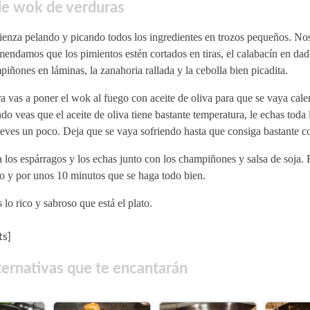
de wok de verduras
enza pelando y picando todos los ingredientes en trozos pequeños. Nos
endamos que los pimientos estén cortados en tiras, el calabacín en dadi
iñones en láminas, la zanahoria rallada y la cebolla bien picadita.
 vas a poner el wok al fuego con aceite de oliva para que se vaya cale
o veas que el aceite de oliva tiene bastante temperatura, le echas toda 
ves un poco. Deja que se vaya sofriendo hasta que consiga bastante co
 los espárragos y los echas junto con los champiñones y salsa de soja
o y por unos 10 minutos que se haga todo bien.
 lo rico y sabroso que está el plato.
s]
ternativas que te encantarán