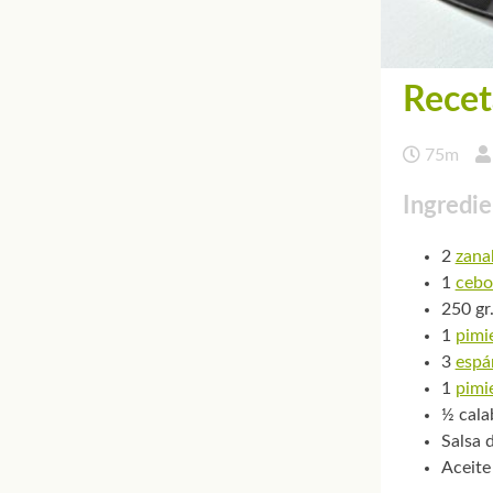
Recet
75m
Ingredie
2
zana
1
cebo
250 gr
1
pimi
3
espá
1
pimi
½ cala
Salsa 
Aceite