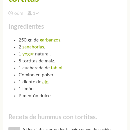
66m
1-4
Ingredientes
250 gr. de
garbanzos
.
2
zanahorias
.
1
yogur
natural.
5 tortitas de maíz.
1 cucharada de
tahini
.
Comino en polvo.
1 diente de
ajo
.
1 limón.
Pimentón dulce.
Receta de hummus con tortitas.
Si los garbanzos no los habéis comprado cocidos,