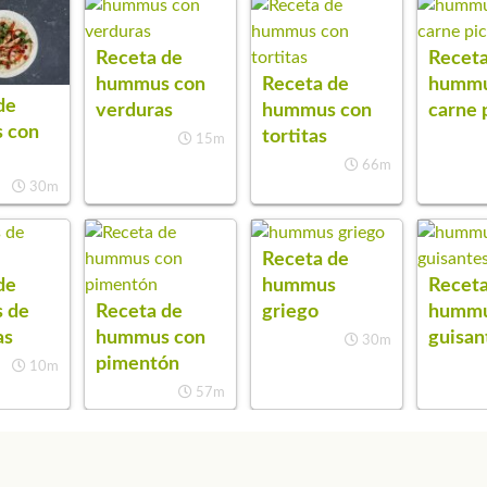
Receta de
Receta
hummus con
Receta de
hummu
de
verduras
hummus con
carne 
 con
tortitas
15m
66m
30m
Receta de
de
hummus
Receta
 de
Receta de
griego
hummu
as
hummus con
guisan
30m
pimentón
10m
57m