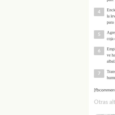
Enci
la le
para
Agreg
coja 
Empie
ve ha
albal
Trans
hummu
[fbcomment
Otras al