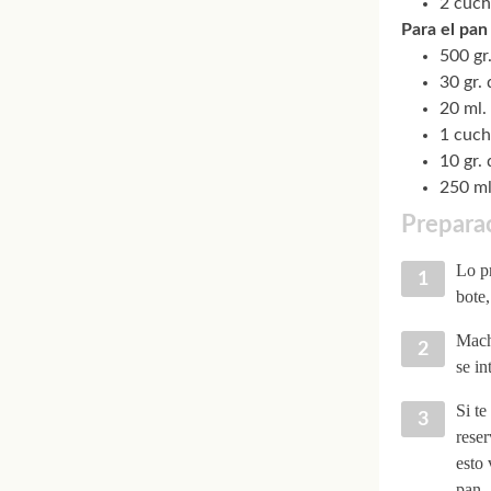
2 cuch
Para el pan 
500 gr
30 gr.
20 ml. 
1 cuch
10 gr. 
250 ml
Prepara
Lo pr
bote,
Mach
se in
Si t
rese
esto
pan.