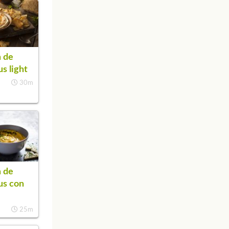
 de
s light
30m
 de
s con
25m