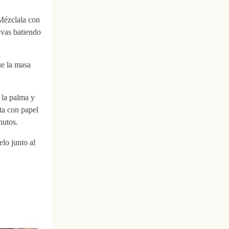
Mézclala con
 vas batiendo
ue la masa
 la palma y
ta con papel
nutos.
elo junto al