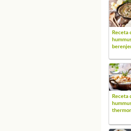
Receta 
hummus
berenje
Receta 
hummu
thermo