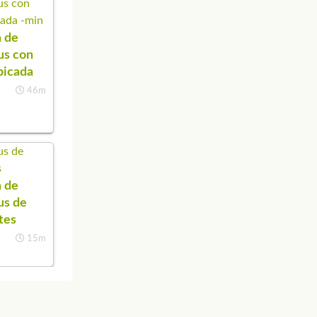
 de
s con
picada
46m
 de
s de
tes
15m