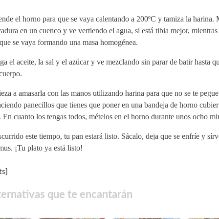
ende el horno para que se vaya calentando a 200ºC y tamiza la harina. 
vadura en un cuenco y ve vertiendo el agua, si está tibia mejor, mientras
 que se vaya formando una masa homogénea.
a el aceite, la sal y el azúcar y ve mezclando sin parar de batir hasta q
cuerpo.
za a amasarla con las manos utilizando harina para que no se te pegue
ciendo panecillos que tienes que poner en una bandeja de horno cubier
. En cuanto los tengas todos, mételos en el horno durante unos ocho mi
currido este tiempo, tu pan estará listo. Sácalo, deja que se enfríe y sírv
s. ¡Tu plato ya está listo!
s]
ternativas que te encantarán