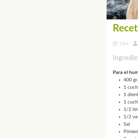
Recet
15m
Ingredie
Para el hu
400 gr
1 cuch
1 dien
1 cuch
1/2 li
1/2 va
Sal
Pimien