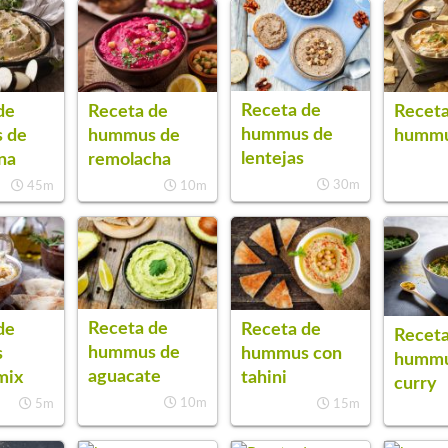
Receta de
de
Receta de
Receta
hummus de
 de
hummus de
hummu
lentejas
na
remolacha
30m
45m
10m
Receta de
de
Receta de
Receta
hummus de
s
hummus con
hummu
aguacate
mix
tahini
curry
10m
5m
15m