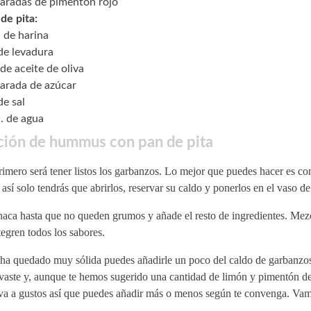
aradas de pimentón rojo
de pita:
. de harina
 de levadura
de aceite de oliva
arada de azúcar
de sal
. de agua
ción de hummus con pan de pita
imero será tener listos los garbanzos. Lo mejor que puedes hacer es co
 así solo tendrás que abrirlos, reservar su caldo y ponerlos en el vaso de
aca hasta que no queden grumos y añade el resto de ingredientes. Mez
tegren todos los sabores.
e ha quedado muy sólida puedes añadirle un poco del caldo de garbanzo
rvaste y, aunque te hemos sugerido una cantidad de limón y pimentón d
 va a gustos así que puedes añadir más o menos según te convenga. Vam