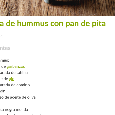
a de hummus con pan de pita
4
ntes
mmus:
. de
garbanzos
arada de tahina
te de
ajo
arada de comino
món
so de aceite de oliva
ta negra molida