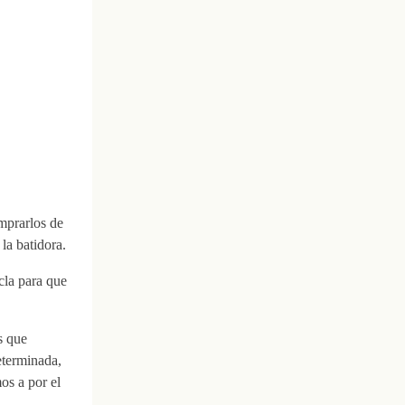
mprarlos de
 la batidora.
cla para que
s que
eterminada,
os a por el