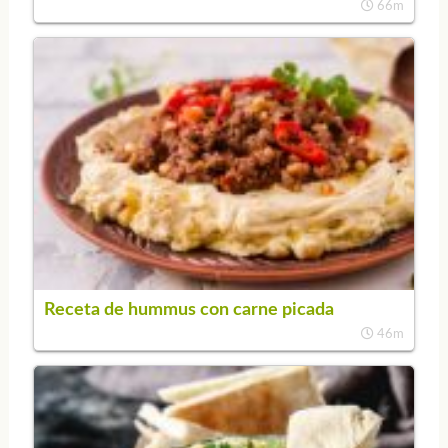
66m
Receta de hummus con carne picada
46m