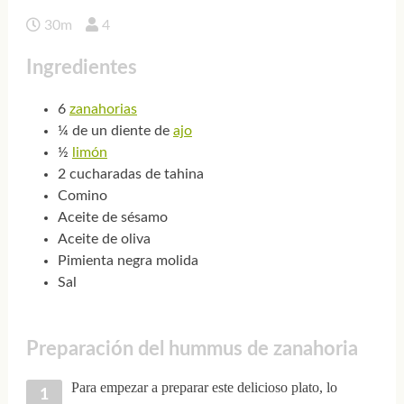
30m
4
Ingredientes
6
zanahorias
¼ de un diente de
ajo
½
limón
2 cucharadas de tahina
Comino
Aceite de sésamo
Aceite de oliva
Pimienta negra molida
Sal
Preparación del hummus de zanahoria
Para empezar a preparar este delicioso plato, lo