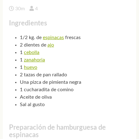
30m
4
Ingredientes
1/2 kg. de
espinacas
frescas
2 dientes de
ajo
1
cebolla
1
zanahoria
1
huevo
2 tazas de pan rallado
Una pizca de pimienta negra
1 cucharadita de comino
Aceite de oliva
Sal al gusto
Preparación de hamburguesa de
espinacas