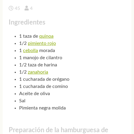
45
4
Ingredientes
1 taza de
quinoa
1/2
pimiento rojo
1
cebolla
morada
1 manojo de cilantro
1/2 taza de harina
1/2
zanahoria
1 cucharada de orégano
1 cucharada de comino
Aceite de oliva
Sal
Pimienta negra molida
Preparación de la hamburguesa de