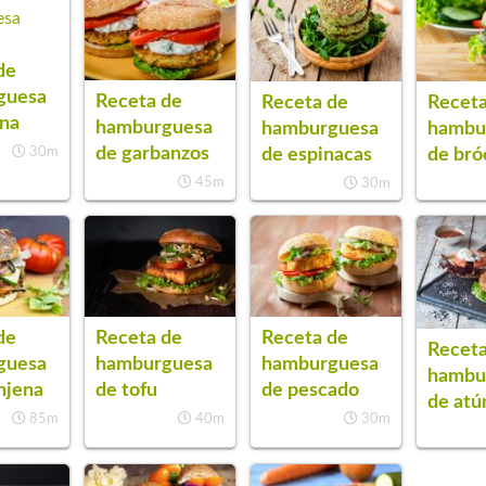
de
guesa
Receta de
Receta de
Receta
na
hamburguesa
hamburguesa
hambu
de garbanzos
de espinacas
de bró
30m
45m
30m
de
Receta de
Receta de
Receta
guesa
hamburguesa
hamburguesa
hambu
njena
de tofu
de pescado
de atú
85m
40m
30m