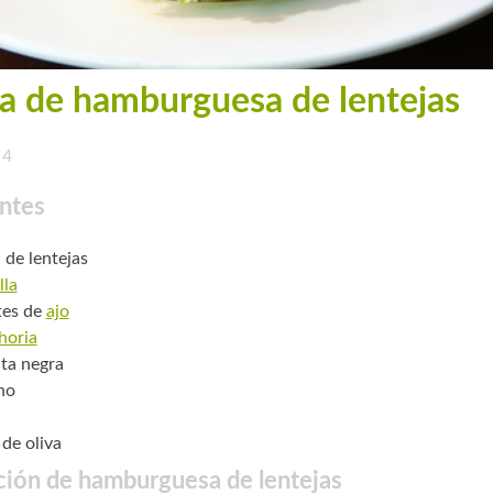
a de hamburguesa de lentejas
4
ntes
 de lentejas
lla
tes de
ajo
horia
ta negra
no
 de oliva
ción de hamburguesa de lentejas