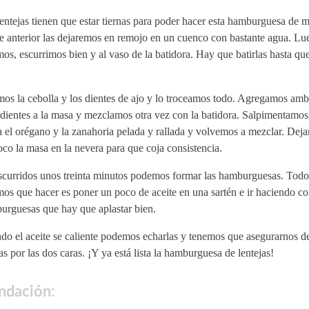
entejas tienen que estar tiernas para poder hacer esta hamburguesa de 
e anterior las dejaremos en remojo en un cuenco con bastante agua. Lu
os, escurrimos bien y al vaso de la batidora. Hay que batirlas hasta qu
mos la cebolla y los dientes de ajo y lo troceamos todo. Agregamos am
edientes a la masa y mezclamos otra vez con la batidora. Salpimentamo
 el orégano y la zanahoria pelada y rallada y volvemos a mezclar. Dej
co la masa en la nevera para que coja consistencia.
scurridos unos treinta minutos podemos formar las hamburguesas. Todo
os que hacer es poner un poco de aceite en una sartén e ir haciendo co
urguesas que hay que aplastar bien.
do el aceite se caliente podemos echarlas y tenemos que asegurarnos d
s por las dos caras. ¡Y ya está lista la hamburguesa de lentejas!
dación: