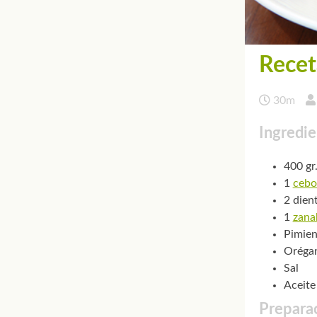
Recet
30m
Ingredie
400 gr.
1
cebo
2 dien
1
zana
Pimien
Oréga
Sal
Aceite
Prepara