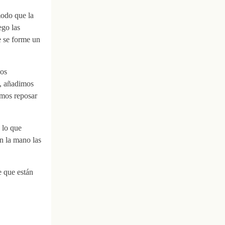
modo que la
ego las
e se forme un
bos
s, añadimos
amos reposar
 lo que
n la mano las
e que están