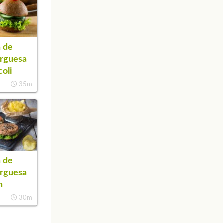
 de
rguesa
coli
35m
 de
rguesa
n
30m