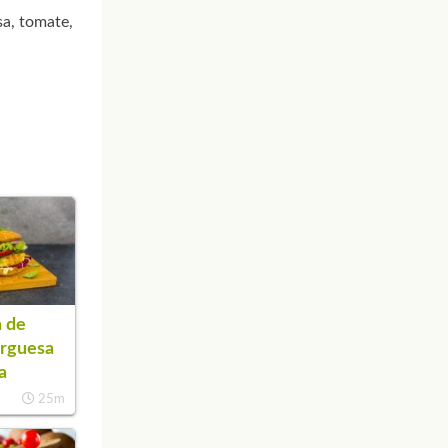
a, tomate,
 de
rguesa
a
25m