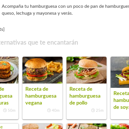
Acompaña tu hamburguesa con un poco de pan de hamburgues
queso, lechuga y mayonesa y verás.
s]
ternativas que te encantarán
de
Receta de
Receta de
Receta
guesa
hamburguesa
hamburguesa
hambu
uras
de pollo
vegana
de soy
50m
25m
40m