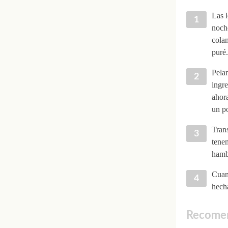
Las l
noch
colam
puré.
Pela
ingr
ahora
un po
Tran
tenem
hamb
Cuan
hecha
Recomen