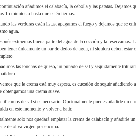
continuación añadimos el calabacín, la cebolla y las patatas. Dejamos q
os 15 minutos o hasta que estén tiernas.
ando las verduras estén listas, apagamos el fuego y dejamos que se enfr
smo agua.
spués extraemos buena parte del agua de la cocción y la reservamos. L
ben tener únicamente un par de dedos de agua, ni siquiera deben estar c
mpleto.
adimos las lonchas de queso, un puñado de sal y seguidamente tritura
 batidora.
 vemos que la crema está muy espesa, es cuestión de seguir añadiendo 
e obtengamos una crema suave.
ctificamos de sal si es necesario. Opcionalmente puedes añadirle un ch
quida en este momento y volver a batir.
nalmente solo nos quedará emplatar la crema de calabacín y añadirle un 
eite de oliva virgen por encima.