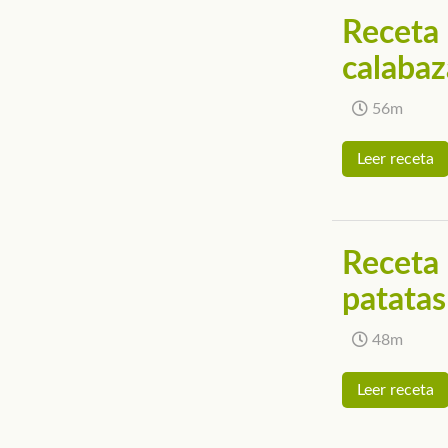
Receta 
calabaz
56m
Leer receta
Receta 
patatas
48m
Leer receta