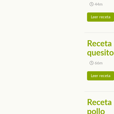
44m
Leer receta
Receta 
quesito
66m
Leer receta
Receta 
pollo