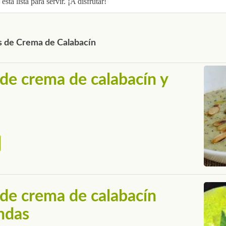
está lista para servir. ¡A disfrutar!
s de Crema de Calabacín
de crema de calabacín y
de crema de calabacín
ndas