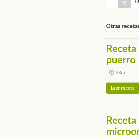
Ya 
Otras receta
Receta 
puerro
68m
Leer receta
Receta 
microo