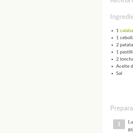
Receta 
Ingredi
1
calaba
1 ceboll
2 patat
1 pastil
2 lonch
Aceite d
Sal
Prepara
La
ga