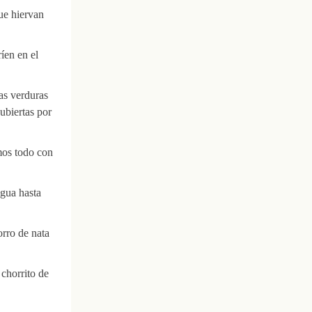
ue hiervan
íen en el
as verduras
ubiertas por
mos todo con
agua hasta
orro de nata
chorrito de