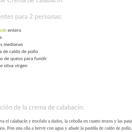
de Crema de calabacín
entes para 2 personas:
cín
entero
a
as medianas
la de caldo de pollo
as de queso para fundir
e oliva virgen
ción de la crema de calabacín:
va el calabacín y trocéalo a dados, la cebolla en cuatro trozos y las pata
jos. Pon una olla a hervir con agua y añade la pastilla de caldo de pollo.