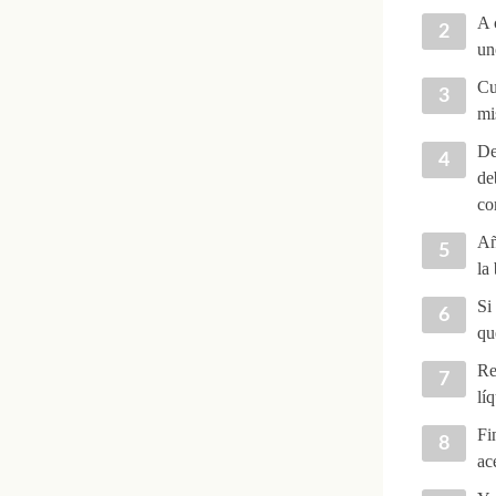
A 
un
Cu
mi
De
de
co
Añ
la
Si
qu
Re
lí
Fi
ac