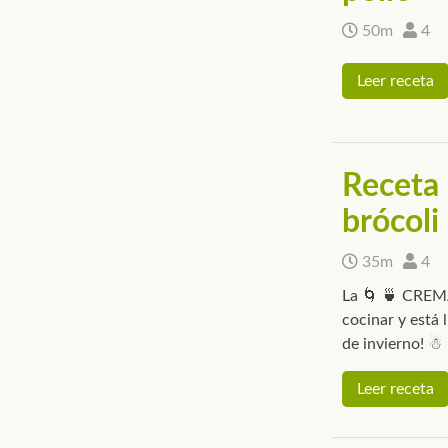
50m
4
Leer receta
Receta 
brócoli
35m
4
La 🌀 🍵 CREM
cocinar y está 
de invierno! ☃
Leer receta