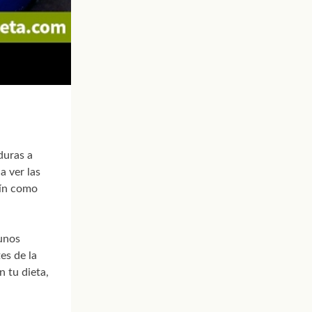
duras a
a ver las
cín como
gunos
es de la
n tu dieta,