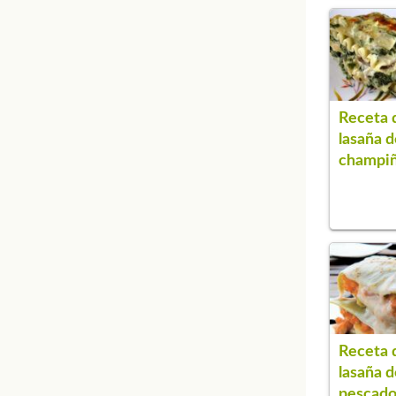
Receta 
lasaña d
champi
Receta 
lasaña d
pescad