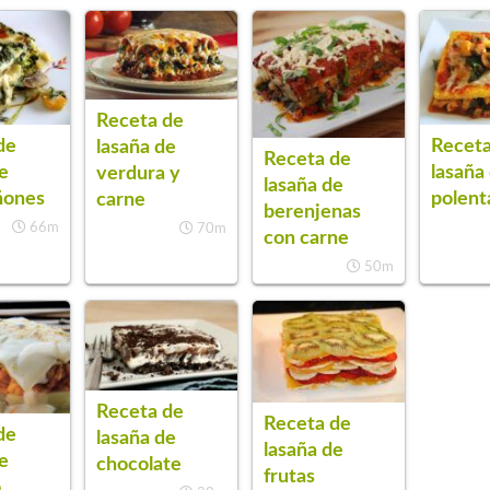
Receta de
de
Receta
lasaña de
Receta de
e
lasaña
verdura y
lasaña de
ñones
polent
carne
berenjenas
66m
70m
con carne
50m
Receta de
Receta de
de
lasaña de
lasaña de
e
chocolate
frutas
o