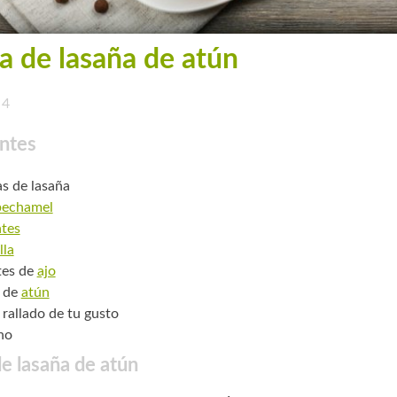
a de lasaña de atún
4
ntes
s de lasaña
bechamel
tes
lla
tes de
ajo
s de
atún
rallado de tu gusto
no
e lasaña de atún