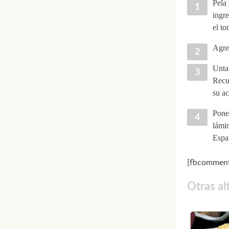
Pela 
ingre
el to
Agreg
Unta
Recub
su ac
Pone
lámin
Espar
[fbcomment
Otras al