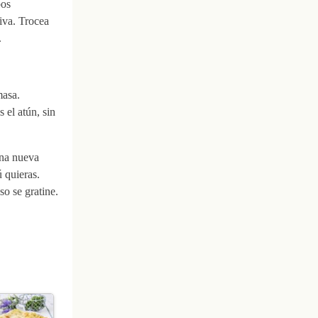
bos
liva. Trocea
.
masa.
 el atún, sin
una nueva
 quieras.
o se gratine.