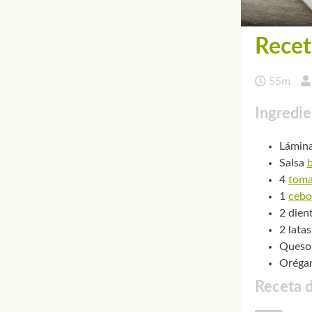
Recet
55m
Ingredie
Lámina
Salsa
4
toma
1
cebo
2 dien
2 lata
Queso 
Oréga
Receta d