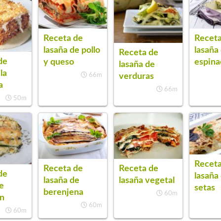
Receta de
Receta
lasaña de pollo
lasaña
Receta de
de
y queso
espina
lasaña de
la
verduras
66m
a
66m
50m
Receta
Receta de
Receta de
de
lasaña
lasaña de
lasaña vegetal
e
setas
berenjena
60m
ín
60m
60m