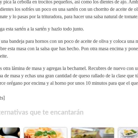
y pica la cebolla en trocitos pequeños, así como los dientes de ajo. Am
dientes los sofríes un poco en una sartén con un chorrito de aceite de o
mate y lo pasas por la trituradora, para hacer una salsa natural de tomate
a esta sartén a la sartén y hazlo todo junto.
 una bandeja para hornos con un poco de aceite de oliva y coloca una 
re esta masa con la salsa que has hecho. Pon otra masa encima y pones
eite.
s otra lámina de masa y agregas la bechamel. Recubres de nuevo con 
a de masa y echas una gran cantidad de queso rallado de la clase que tú
ce orégano por encima y al horno por unos 10 minutos para que el ques
s]
ternativas que te encantarán