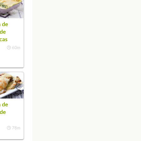
 de
 de
cas
60m
 de
 de
78m