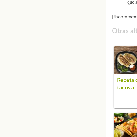
que s
[fbcomment
Otras al
Receta 
tacos al