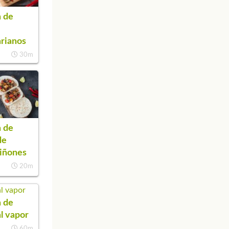
 de
rianos
30m
 de
de
iñones
20m
 de
al vapor
60m