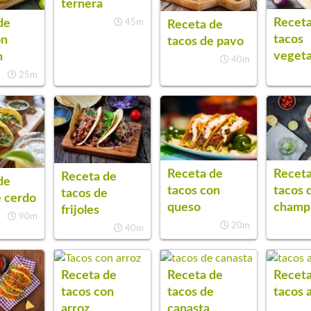
ternera
Receta
de
45m
Receta de
tacos
on
tacos de pavo
vegeta
n
40m
25m
Receta de
Receta
Receta de
de
tacos con
tacos 
tacos de
e cerdo
queso
champ
frijoles
90m
20m
40m
Receta de
Receta de
Receta
tacos con
tacos de
tacos 
arroz
canasta