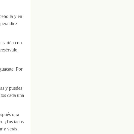
cebolla y en
spera diez
a sartén con
 resérvalo
guacate. Por
itas y puedes
utos cada una
espués otra
o. ¡Tus tacos
ur y verás