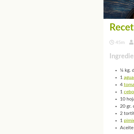
Recet
45m
Ingredie
¼ kg. 
1
agua
4
toma
1
cebo
10 hoj
20 gr. 
2 tort
1
pimi
Aceite