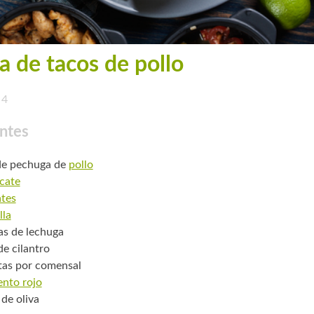
a de tacos de pollo
4
ntes
de pechuga de
pollo
cate
tes
lla
as de lechuga
de cilantro
itas por comensal
ento rojo
 de oliva