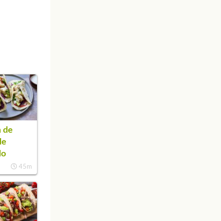
 de
de
do
45m