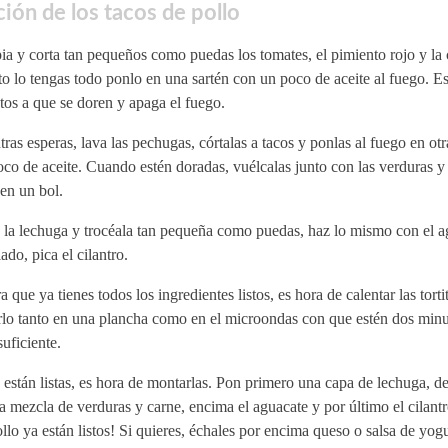
ión de los tacos de pollo
a y corta tan pequeños como puedas los tomates, el pimiento rojo y la 
o lo tengas todo ponlo en una sartén con un poco de aceite al fuego. E
os a que se doren y apaga el fuego.
ras esperas, lava las pechugas, córtalas a tacos y ponlas al fuego en otr
co de aceite. Cuando estén doradas, vuélcalas junto con las verduras y
en un bol.
 la lechuga y trocéala tan pequeña como puedas, haz lo mismo con el a
lado, pica el cilantro.
 que ya tienes todos los ingredientes listos, es hora de calentar las tort
rlo tanto en una plancha como en el microondas con que estén dos min
suficiente.
 están listas, es hora de montarlas. Pon primero una capa de lechuga, d
a mezcla de verduras y carne, encima el aguacate y por último el cilantr
llo ya están listos! Si quieres, échales por encima queso o salsa de yog