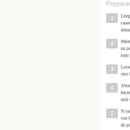
Preparac
Limpi
cuant
minut
Mient
un po
todo 
Lava
otro 
Ahora
hace
será 
Si ya
con l
de po