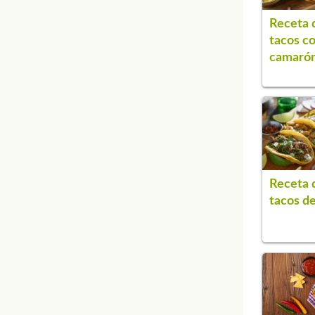
Receta 
tacos c
camaró
Receta 
tacos d