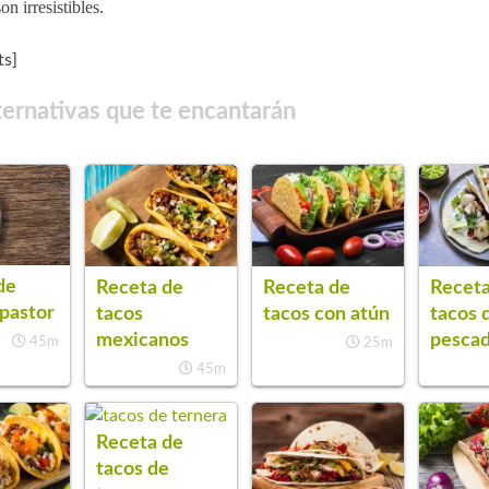
on irresistibles.
s]
ternativas que te encantarán
de
Receta de
Receta de
Receta
 pastor
tacos
tacos con atún
tacos 
mexicanos
pesca
45m
25m
45m
Receta de
tacos de