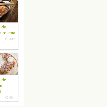
 de
a rellena
30m
 de
de
a
45m