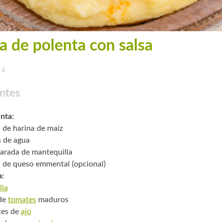
a de polenta con salsa
4
ntes
enta:
. de harina de maíz
s de agua
arada de mantequilla
. de queso emmental (opcional)
a:
lla
 de
tomates
maduros
tes de
ajo