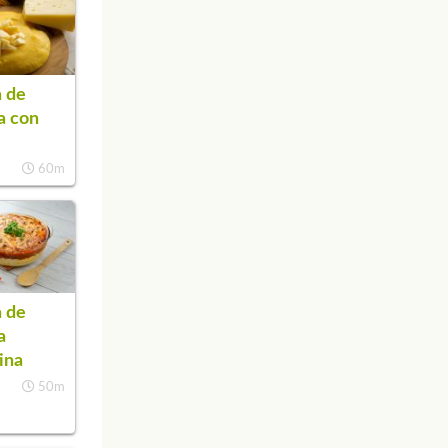
 de
a con
60m
 de
a
ina
50m