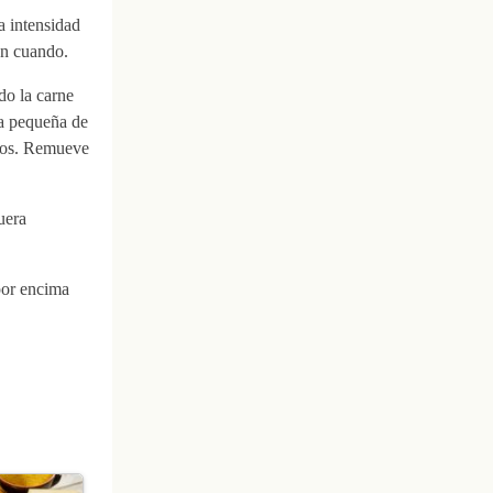
a intensidad
en cuando.
do la carne
da pequeña de
utos. Remueve
uera
por encima