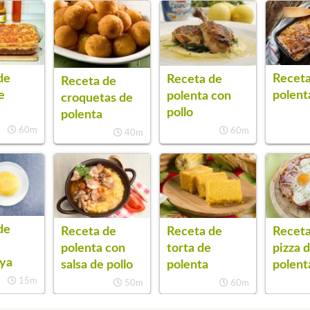
de
Receta
Receta de
Receta de
e
polent
polenta con
croquetas de
pollo
polenta
60m
60m
40m
de
Receta de
Receta de
Receta
polenta con
torta de
pizza 
ya
salsa de pollo
polenta
polent
15m
50m
60m