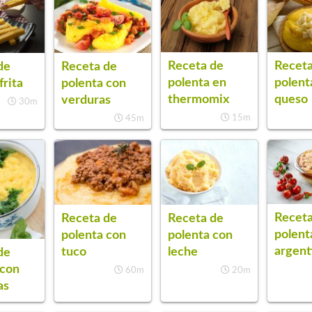
Receta de
Receta
de
Receta de
polenta en
polent
frita
polenta con
thermomix
queso
verduras
30m
15m
45m
Receta
Receta de
Receta de
polent
polenta con
polenta con
argent
tuco
leche
de
 con
60m
20m
as