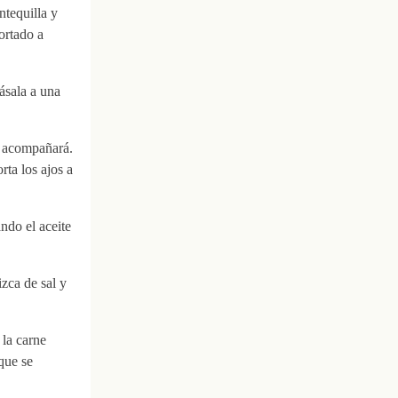
tequilla y
ortado a
pásala a una
a acompañará.
rta los ajos a
ndo el aceite
zca de sal y
 la carne
que se