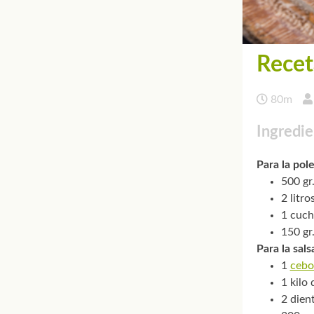
Recet
80m
Ingredie
Para la pol
500 gr
2 litro
1 cuch
150 gr
Para la sals
1
cebo
1 kilo
2 dien