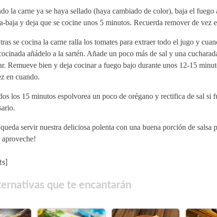
o la carne ya se haya sellado (haya cambiado de color), baja el fuego 
a-baja y deja que se cocine unos 5 minutos. Recuerda remover de vez 
ras se cocina la carne ralla los tomates para extraer todo el jugo y cuan
 cocinada añádelo a la sartén. Añade un poco más de sal y una cuchara
ar. Remueve bien y deja cocinar a fuego bajo durante unos 12-15 min
ez en cuando.
os los 15 minutos espolvorea un poco de orégano y rectifica de sal si f
ario.
queda servir nuestra deliciosa polenta con una buena porción de salsa 
 aproveche!
s]
ternativas que te encantarán