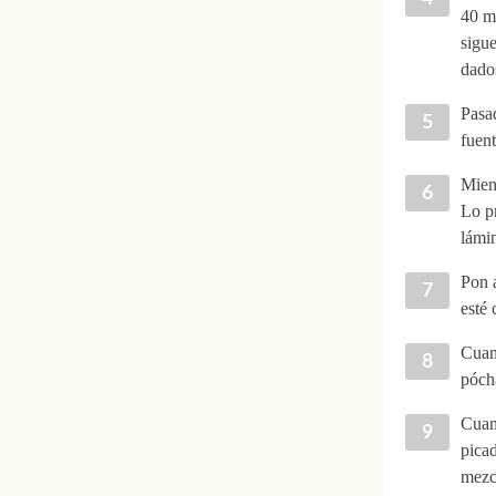
40 m
sigu
dado
Pasad
fuent
Mient
Lo pr
lámi
Pon a
esté 
Cuand
pócha
Cuand
pica
mezcl