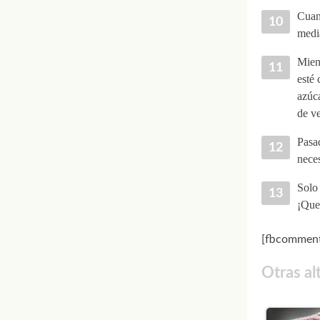
Cuand
medi
Mient
esté
azúc
de v
Pasad
neces
Solo 
¡Que
[fbcomment
Otras al