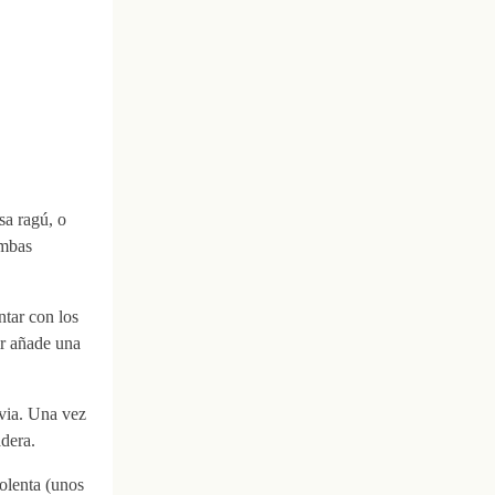
sa ragú, o
ambas
ntar con los
ir añade una
via. Una vez
dera.
olenta (unos