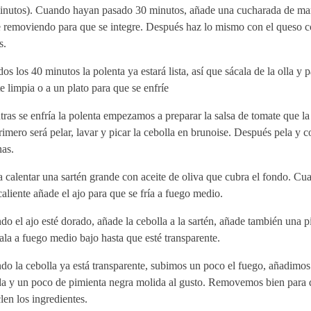
inutos). Cuando hayan pasado 30 minutos, añade una cucharada de man
e removiendo para que se integre. Después haz lo mismo con el queso c
s.
os los 40 minutos la polenta ya estará lista, así que sácala de la olla y 
e limpia o a un plato para que se enfríe
ras se enfría la polenta empezamos a preparar la salsa de tomate que l
imero será pelar, lavar y picar la cebolla en brunoise. Después pela y co
nas.
 calentar una sartén grande con aceite de oliva que cubra el fondo. Cua
caliente añade el ajo para que se fría a fuego medio.
o el ajo esté dorado, añade la cebolla a la sartén, añade también una pi
la a fuego medio bajo hasta que esté transparente.
o la cebolla ya está transparente, subimos un poco el fuego, añadimos
da y un poco de pimienta negra molida al gusto. Removemos bien para 
en los ingredientes.