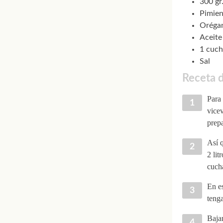
300 gr
Pimien
Oréga
Aceite
1 cuch
Sal
Receta d
Para 
vice
prepa
Así q
2 lit
cucha
En e
teng
Baja