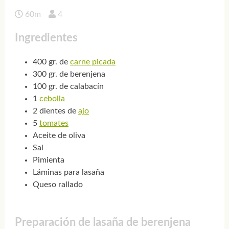
60m
4
Ingredientes
400 gr. de
carne picada
300 gr. de berenjena
100 gr. de calabacín
1
cebolla
2 dientes de
ajo
5
tomates
Aceite de oliva
Sal
Pimienta
Láminas para lasaña
Queso rallado
Preparación de lasaña de berenjena