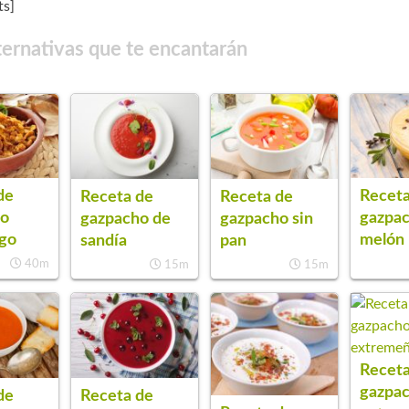
s]
ternativas que te encantarán
de
Receta
Receta de
Receta de
ho
gazpa
gazpacho de
gazpacho sin
go
melón
sandía
pan
40m
15m
15m
Receta
gazpa
de
Receta de