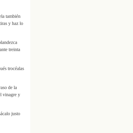
ela también
tiras y haz lo
eblandezca
nte treinta
ués trocéalas
aso de la
l vinagre y
ácalo justo