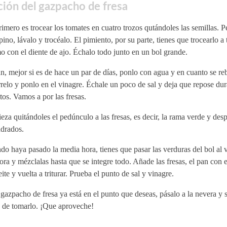
ión del gazpacho de fresa
imero es trocear los tomates en cuatro trozos qutándoles las semillas. P
pino, lávalo y trocéalo. El pimiento, por su parte, tienes que trocearlo a 
 con el diente de ajo. Échalo todo junto en un bol grande.
n, mejor si es de hace un par de días, ponlo con agua y en cuanto se r
relo y ponlo en el vinagre. Échale un poco de sal y deja que repose dura
os. Vamos a por las fresas.
za quitándoles el pedúnculo a las fresas, es decir, la rama verde y desp
adrados.
o haya pasado la media hora, tienes que pasar las verduras del bol al v
ora y mézclalas hasta que se integre todo. Añade las fresas, el pan con e
eite y vuelta a triturar. Prueba el punto de sal y vinagre.
 gazpacho de fresa ya está en el punto que deseas, pásalo a la nevera y s
s de tomarlo. ¡Que aproveche!