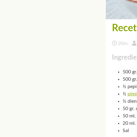
Recet
20m
Ingredie
500 gr
500 gr.
½ pep
½
pimi
½ dien
50 gr.
50 ml. 
20 ml.
Sal