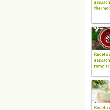
gazpac
thermo
Receta 
gazpach
remolac
Receta 