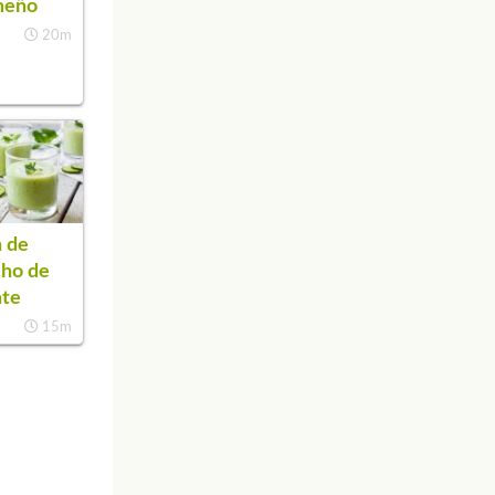
meño
20m
 de
cho de
ate
15m