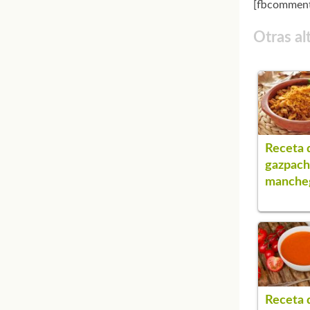
[fbcomment
Otras al
Receta 
gazpac
manche
Receta 