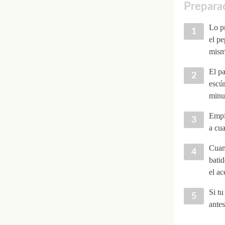
Preparac
Lo pr
el pe
mismo
El pa
escúr
minut
Empie
a cu
Cuand
batid
el ac
Si tu
ante