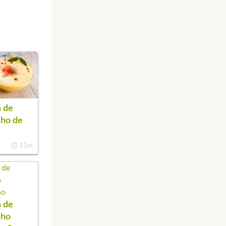
 de
cho de
15m
 de
cho