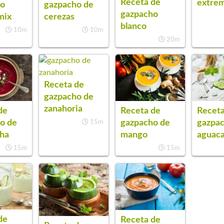
Receta de
extre
ho
gazpacho de
gazpacho
mix
cerezas
blanco
10m
10m
20m
Receta de
gazpacho de
zanahoria
de
Receta de
Receta
o de
gazpacho de
gazpa
15m
ha
mango
aguac
15m
15m
de
Receta de