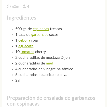
60m
4
Ingredientes
500 gr. de
espinacas
frescas
1 taza de
garbanzos
secos
1
cebolla
roja
1
aguacate
10
tomates
cherry
2 cucharaditas de mostaza Dijon
2 cucharaditas de
miel
4 cucharadas de vinagre balsámico
6 cucharadas de aceite de oliva
Sal
Preparación de ensalada de garbanzos
con espinacas