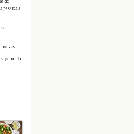
ra de
s pásalos a
os
s huevos.
l y pimienta