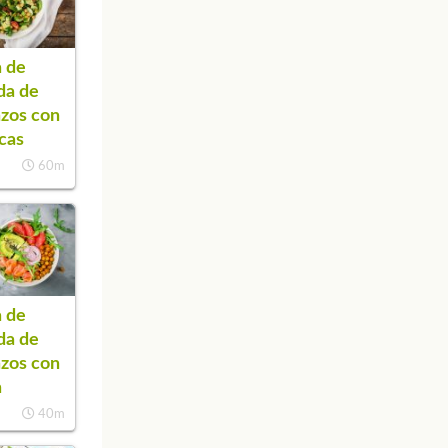
 de
da de
zos con
cas
60m
 de
da de
zos con
n
40m