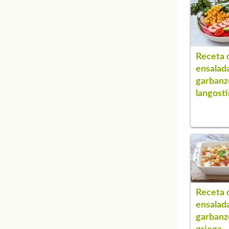
Receta 
ensalad
garbanz
langost
Receta 
ensalad
garbanz