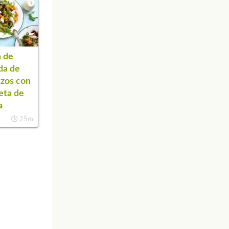
 de
da de
zos con
eta de
a
25m