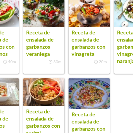
de
Receta de
Receta de
Receta
a de
ensalada de
ensalada de
ensala
os con
garbanzos
garbanzos con
garban
inos
veraniega
vinagreta
vinagr
naranj
40m
30m
20m
de
Receta de
Receta de
a de
ensalada de
ensalada de
os
garbanzos con
garbanzos con