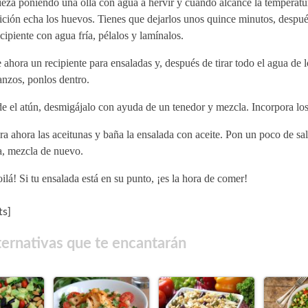
eza poniendo una olla con agua a hervir y cuando alcance la temperatu
ición echa los huevos. Tienes que dejarlos unos quince minutos, despué
cipiente con agua fría, pélalos y lamínalos.
ahora un recipiente para ensaladas y, después de tirar todo el agua de l
nzos, ponlos dentro.
e el atún, desmigájalo con ayuda de un tenedor y mezcla. Incorpora lo
ra ahora las aceitunas y baña la ensalada con aceite. Pon un poco de sa
a, mezcla de nuevo.
ilá! Si tu ensalada está en su punto, ¡es la hora de comer!
s]
ternativas que te encantarán