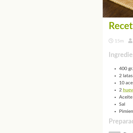
Recet
15m
Ingredie
400 gr
2 lata
10 ace
2
huev
Aceite
Sal
Pimien
Preparac