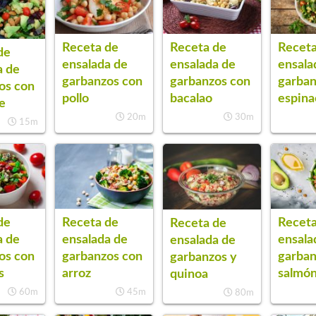
Receta de
Receta de
Receta
de
ensalada de
ensalada de
ensala
a de
garbanzos con
garbanzos con
garban
os con
pollo
bacalao
espina
e
20m
30m
15m
de
Receta de
Receta
Receta de
a de
ensalada de
ensala
ensalada de
os con
garbanzos con
garban
garbanzos y
s
arroz
salmó
quinoa
60m
45m
80m