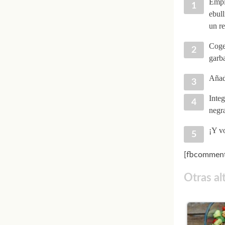
Empi
ebull
un re
Coge 
garba
Añad
Integ
negr
¡Y vo
[fbcomment
Otras al