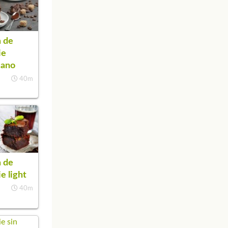
 de
ie
cano
40m
 de
e light
40m