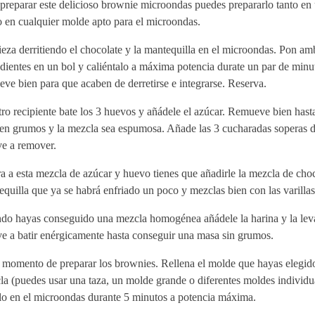
preparar este delicioso brownie microondas puedes prepararlo tanto en 
 en cualquier molde apto para el microondas.
za derritiendo el chocolate y la mantequilla en el microondas. Pon am
dientes en un bol y caliéntalo a máxima potencia durate un par de minu
ve bien para que acaben de derretirse e integrarse. Reserva.
ro recipiente bate los 3 huevos y añádele el azúcar. Remueve bien hast
en grumos y la mezcla sea espumosa. Añade las 3 cucharadas soperas d
ve a remover.
 a esta mezcla de azúcar y huevo tienes que añadirle la mezcla de choc
quilla que ya se habrá enfriado un poco y mezclas bien con las varillas
do hayas conseguido una mezcla homogénea añádele la harina y la lev
e a batir enérgicamente hasta conseguir una masa sin grumos.
l momento de preparar los brownies. Rellena el molde que hayas elegid
a (puedes usar una taza, un molde grande o diferentes moldes individu
lo en el microondas durante 5 minutos a potencia máxima.