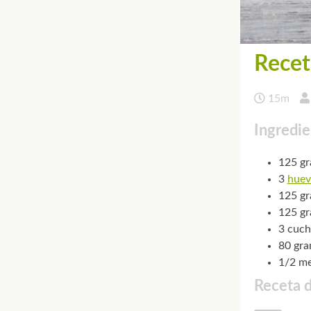
Recet
15m
Ingredie
125 g
3
huev
125 gr
125 gr
3 cuch
80 gra
1/2 me
Receta 