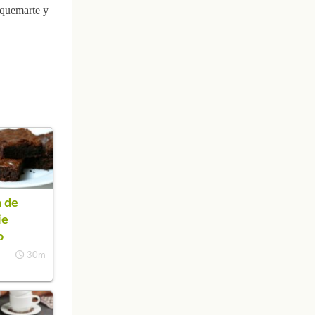
 quemarte y
 de
ie
o
30m