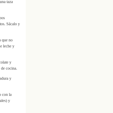
una taza
bos
tos. Sácalo y
a que no
e leche y
olate y
 de cocina.
adura y
o con la
ales) y