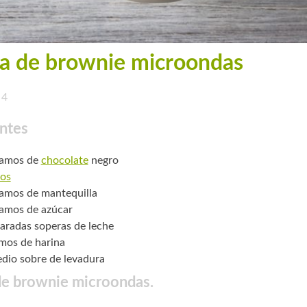
a de brownie microondas
4
ntes
ramos de
chocolate
negro
os
amos de mantequilla
amos de azúcar
aradas soperas de leche
mos de harina
dio sobre de levadura
de brownie microondas.