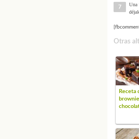
Una 
déjal
[fbcomment
Otras al
Receta 
brownie
chocola