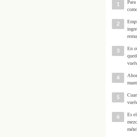
Para 
como
Empie
ingre
remue
En ot
qued
vuel
Ahora
mante
Cuan
vuelv
Es e
mezcl
méte