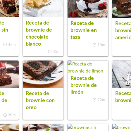
de
Receta de
Receta de
Receta
 sin
brownie de
brownie en
brown
chocolate
taza
ameri
blanco
45m
10m
35m
Receta de
brownie de
limón
de
Receta de
Receta
 de
brownie con
browni
72m
oreo
30m