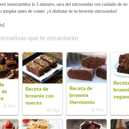
vez transcurridos lo 5 minutos, saca del microondas con cuidado de no
o templar antes de comer. ¡A disfrutar de tu brownie microondas!
s]
ternativas que te encantarán
Receta
de
Receta de
Receta de
brown
 de
brownie
brownie con
vegan
te
thermomix
nueces
55m
40m
30m