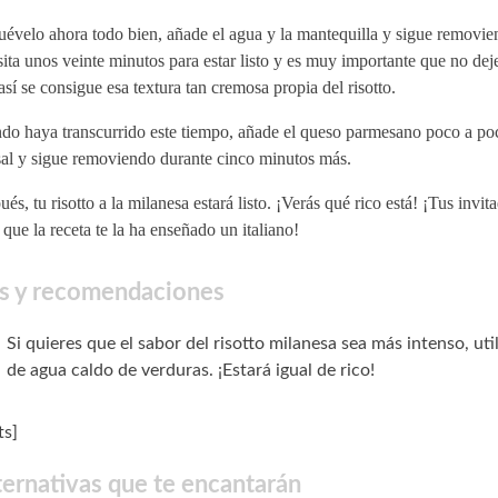
évelo ahora todo bien, añade el agua y la mantequilla y sigue removien
ita unos veinte minutos para estar listo y es muy importante que no dej
así se consigue esa textura tan cremosa propia del risotto.
do haya transcurrido este tiempo, añade el queso parmesano poco a poc
sal y sigue removiendo durante cinco minutos más.
és, tu risotto a la milanesa estará listo. ¡Verás qué rico está! ¡Tus invit
 que la receta te la ha enseñado un italiano!
s y recomendaciones
Si quieres que el sabor del risotto milanesa sea más intenso, util
de agua caldo de verduras. ¡Estará igual de rico!
s]
ternativas que te encantarán