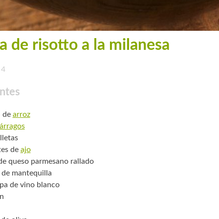
a de risotto a la milanesa
4
ntes
. de
arroz
árragos
lletas
tes de
ajo
 de queso parmesano rallado
 de mantequilla
pa de vino blanco
n