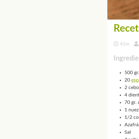
Recet
45m
Ingredie
500 gr
20
esp
2 cebo
4 dien
70 gr.
1 nuez
1/2 co
Azafrá
Sal