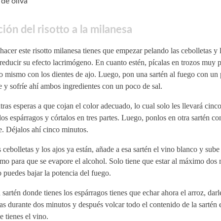
 de oliva
ión del risotto a la milanesa
hacer este risotto milanesa tienes que empezar pelando las cebolletas y
reducir su efecto lacrimógeno. En cuanto estén, pícalas en trozos muy
o mismo con los dientes de ajo. Luego, pon una sartén al fuego con un
e y sofríe ahí ambos ingredientes con un poco de sal.
ras esperas a que cojan el color adecuado, lo cual solo les llevará cinc
los espárragos y córtalos en tres partes. Luego, ponlos en otra sartén c
e. Déjalos ahí cinco minutos.
s cebolletas y los ajos ya están, añade a esa sartén el vino blanco y sube
o para que se evapore el alcohol. Solo tiene que estar al máximo dos 
 puedes bajar la potencia del fuego.
 sartén donde tienes los espárragos tienes que echar ahora el arroz, darl
as durante dos minutos y después volcar todo el contenido de la sartén e
 tienes el vino.