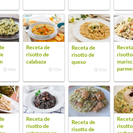
de
Receta de
Receta
Receta de
de
risotto de
risott
risotto de
ín
calabaza
marisc
queso
parme
40m
55m
45m
de
Receta
Receta de
Receta de
de
risotto
risotto de
risotto de