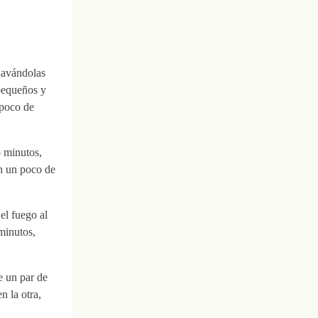
 lavándolas
 pequeños y
 poco de
o minutos,
on un poco de
 el fuego al
minutos,
e un par de
n la otra,