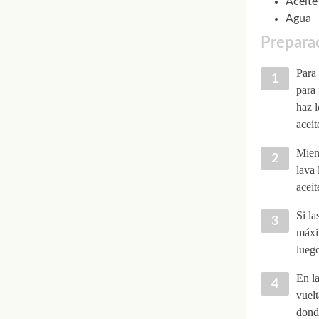
Aceite
Agua
Preparac
Para 
para 
haz l
aceit
Mient
lava 
aceit
Si la
máxim
luego
En la
vuelt
donde