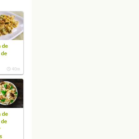
 de
o de
40m
 de
o de
y
s