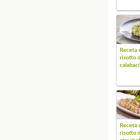
Receta 
risotto 
calabac
Receta 
risotto 