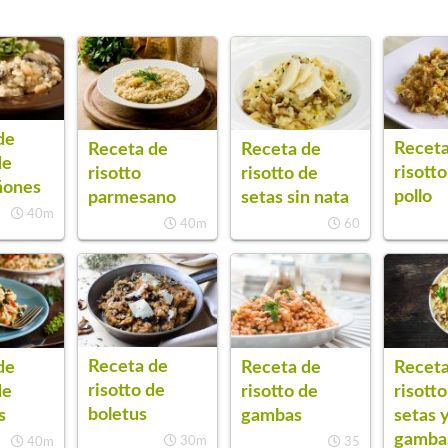
de
Receta
Receta de
Receta de
de
risott
risotto
risotto de
ñones
pollo
parmesano
setas sin nata
40m
40m
60
Receta de
de
Receta de
Receta
risotto de
de
risotto de
risott
boletus
s
gambas
setas 
gamba
30m
40m
35