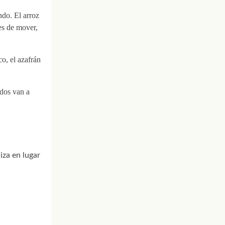
do. El arroz
es de mover,
o, el azafrán
ados van a
iza en lugar