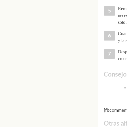
Remu
neces
solo 
Cuan
y la 
Despu
creer
Consejo
[fbcomment
Otras al