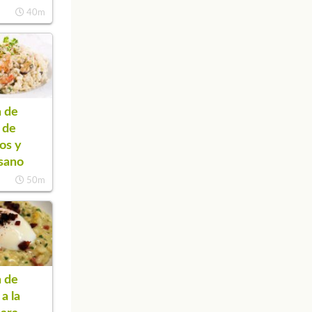
40m
 de
o de
os y
sano
50m
 de
 a la