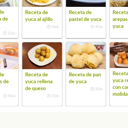
de
Receta de
Receta de
Receta
a de
yuca al ajillo
pastel de yuca
arepas
yuca
36m
40m
31m
Receta
de
Receta de
Receta de pan
yuca r
s de
yuca rellena
de yuca
con ca
de queso
20m
molida
40m
25m