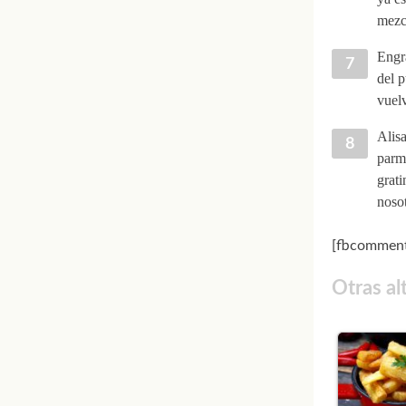
mezc
Engra
del p
vuelv
Alisa
parme
grati
nosot
[fbcomment
Otras al