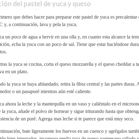
ión del pastel de yuca y queso
imero que debes hacer para preparar este pastel de yuca es precalentar 
 y, a continuación, lava y pela la yuca.
a un poco de agua a hervir en una olla y, en cuanto esta alcance la tem
ición, echa la yuca con un poco de sal. Tiene que estar haciéndose dur
tos.
ras la yuca se cocina, corta el queso mozzarella y el queso cheddar a t
va en un plato.
o la yuca se haya ablandado, retira la fibra central y las partes duras. 
nedor o un pasapuré mientras aún esté caliente.
a ahora la leche y la mantequilla en un vaso y caliéntalo en el microon
 la yuca, añade el polvo de hornear y sigue triturando hasta que obteng
stencia de un puré. Agrega mas leche si te parece que está muy seco.
ntinuación, bate ligeramente los huevos en un cuenco y agrégalos tam
tén bien integrados, incorpora media taza de queso parmesano rallado y