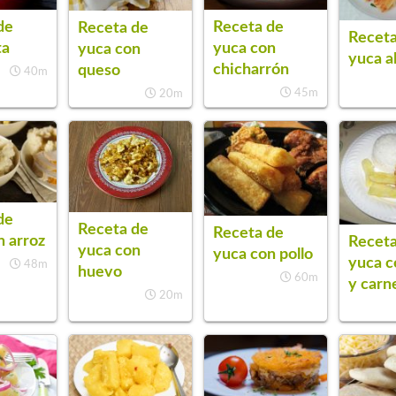
de
Receta de
Receta de
Receta
ta
yuca con
yuca con
yuca a
chicharrón
queso
40m
45m
20m
de
Receta de
Receta de
n arroz
Receta
yuca con
yuca con pollo
yuca c
48m
huevo
60m
y carn
20m