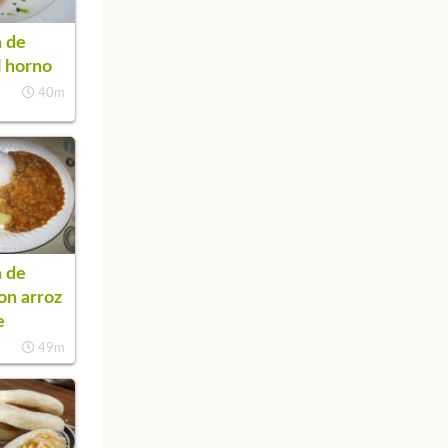
 de
l horno
40m
 de
on arroz
e
49m