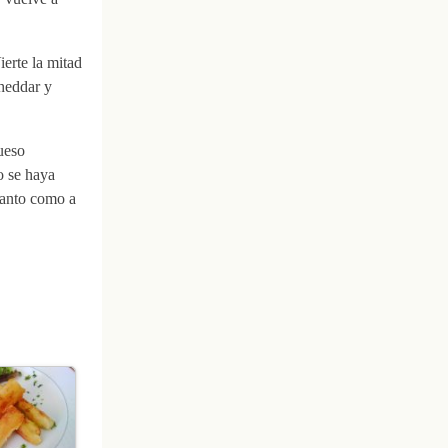
erte la mitad
cheddar y
ueso
o se haya
 tanto como a