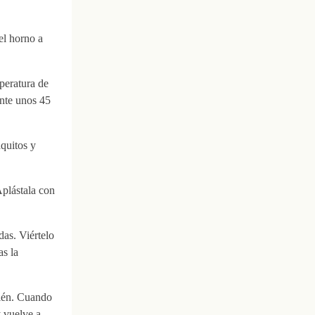
el horno a
peratura de
ante unos 45
aquitos y
Aplástala con
das. Viértelo
as la
bién. Cuando
 vuelve a