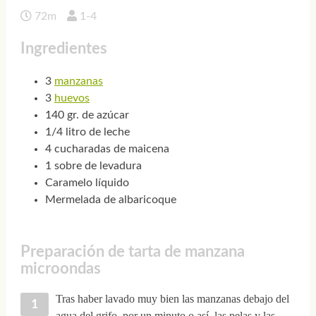
72m
1-4
Ingredientes
3
manzanas
3
huevos
140 gr. de azúcar
1/4 litro de leche
4 cucharadas de maicena
1 sobre de levadura
Caramelo líquido
Mermelada de albaricoque
Preparación de tarta de manzana
microondas
Tras haber lavado muy bien las manzanas debajo del
agua del grifo, por un minuto o así, las pelas y las