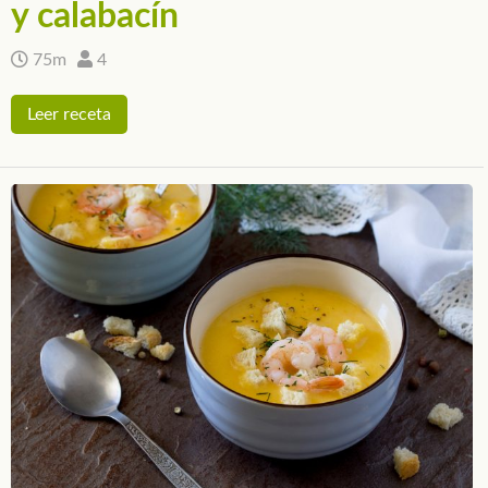
y calabacín
75m
4
Leer receta