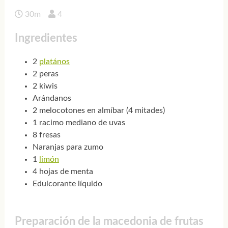
30m
4
Ingredientes
2
platános
2 peras
2 kiwis
Arándanos
2 melocotones en almíbar (4 mitades)
1 racimo mediano de uvas
8 fresas
Naranjas para zumo
1
limón
4 hojas de menta
Edulcorante líquido
Preparación de la macedonia de frutas