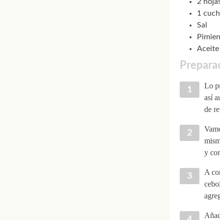
2 hojas
1 cuch
Sal
Pimien
Aceite
Preparac
Lo pr
así a
de re
Vamos
mismo
y cor
A con
cebol
agre
Añade