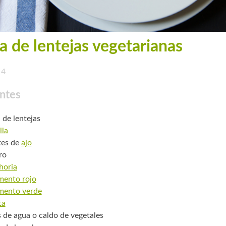
a de lentejas vegetarianas
4
ntes
 de lentejas
lla
tes de
ajo
ro
horia
mento rojo
mento verde
ta
os de agua o caldo de vegetales