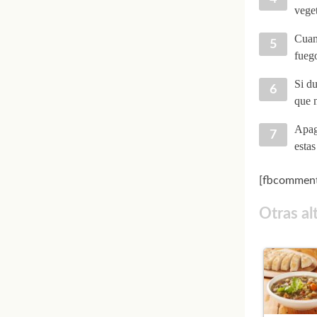
veget
Cuand
fuego
Si du
que n
Apaga
estas
[fbcomment
Otras al