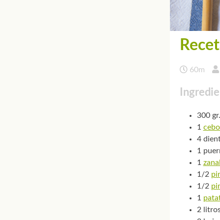
Recet
60m
Ingredie
300 gr.
1
cebo
4 dien
1 puer
1
zana
1/2
pi
1/2
pi
1
pata
2 litr