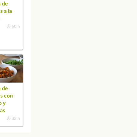
 de
s a la
a
60m
 de
as con
o y
as
33m