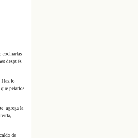
e cocinarlas
nes después
. Haz lo
 que pelarlos
te, agrega la
reirla,
 caldo de