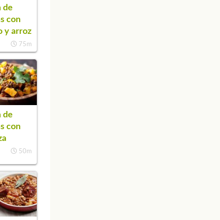
 de
as con
o y arroz
75m
 de
as con
za
50m