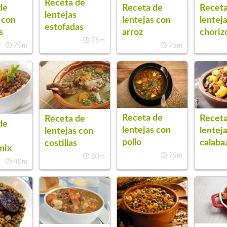
Receta de
de
Receta de
Receta
lentejas
 con
lentejas con
lentej
estofadas
s
arroz
choriz
75m
75m
75m
Receta de
Receta
Receta de
de
lentejas con
lentej
lentejas con
pollo
calaba
costillas
mix
75m
80m
40m