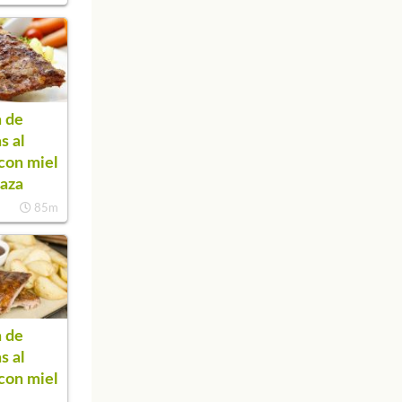
 de
as al
con miel
aza
85m
 de
as al
con miel