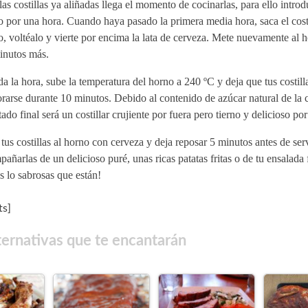
as costillas ya aliñadas llega el momento de cocinarlas, para ello introd
 por una hora. Cuando haya pasado la primera media hora, saca el costi
, voltéalo y vierte por encima la lata de cerveza. Mete nuevamente al 
inutos más.
a la hora, sube la temperatura del horno a 240 ºC y deja que tus costill
rarse durante 10 minutos. Debido al contenido de azúcar natural de la c
tado final será un costillar crujiente por fuera pero tierno y delicioso por
tus costillas al horno con cerveza y deja reposar 5 minutos antes de ser
añarlas de un delicioso puré, unas ricas patatas fritas o de tu ensalada 
s lo sabrosas que están!
s]
ternativas que te encantarán