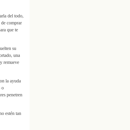
arla del todo,
o de comprar
para que te
uelten su
ortado, una
o y remueve
con la ayuda
o o
ores penetren
no estén tan