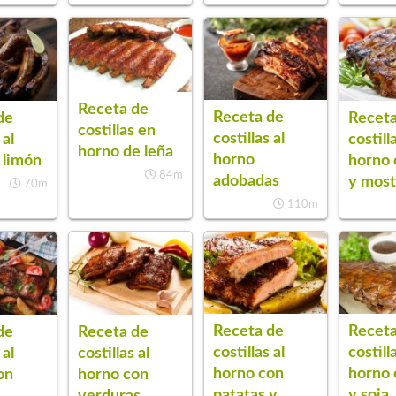
Receta de
Receta de
de
Receta
costillas en
costillas al
 al
costill
horno de leña
horno
 limón
horno 
84m
adobadas
y most
70m
110m
Receta de
Receta
de
Receta de
costillas al
costill
 al
costillas al
horno con
horno 
on
horno con
patatas y
y soja
verduras