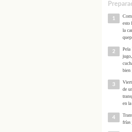
Preparac
Comie
esto 
la ca
quepa
Pela 
jugo,
cucha
bien 
Viert
de un
trans
en la
Trans
frías