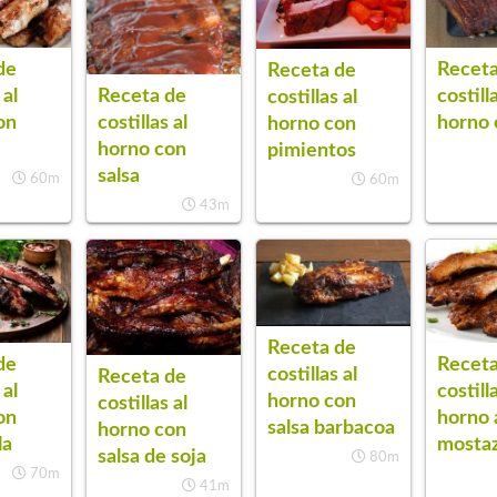
de
Receta
Receta de
 al
costill
Receta de
costillas al
on
horno 
costillas al
horno con
horno con
pimientos
salsa
60m
60m
43m
Receta de
de
Receta
costillas al
Receta de
 al
costill
horno con
costillas al
on
horno 
salsa barbacoa
horno con
la
mosta
salsa de soja
80m
70m
41m