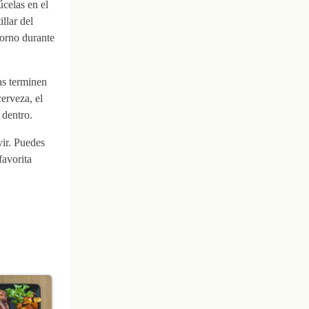
úcelas en el
llar del
horno durante
as terminen
erveza, el
 dentro.
vir. Puedes
favorita