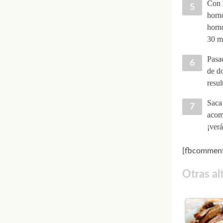
Con l
horno
horno
30 m
Pasad
de do
resul
Saca 
acomp
¡verá
[fbcomment
Otras al