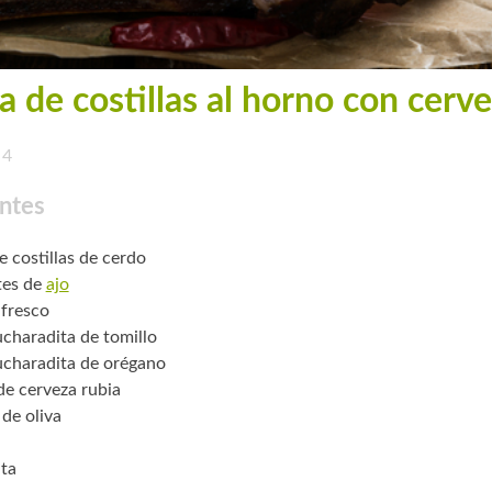
a de costillas al horno con cerv
4
ntes
e costillas de cerdo
tes de
ajo
 fresco
charadita de tomillo
charadita de orégano
 de cerveza rubia
 de oliva
ta