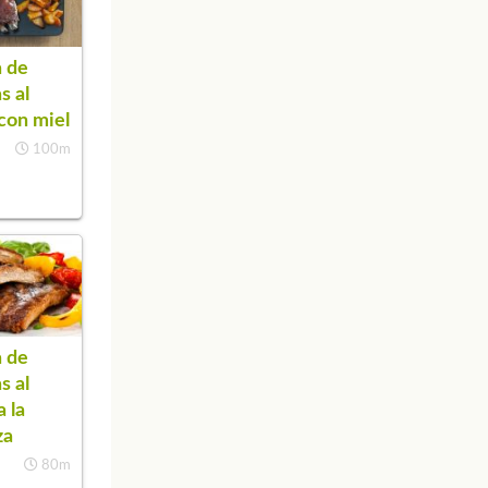
 de
as al
con miel
100m
 de
as al
a la
za
80m