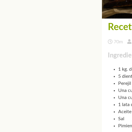
Recet
70m
Ingredie
1 kg. d
5 dien
Perejil
Una cu
Una cu
1 lata
Aceite
Sal
Pimien