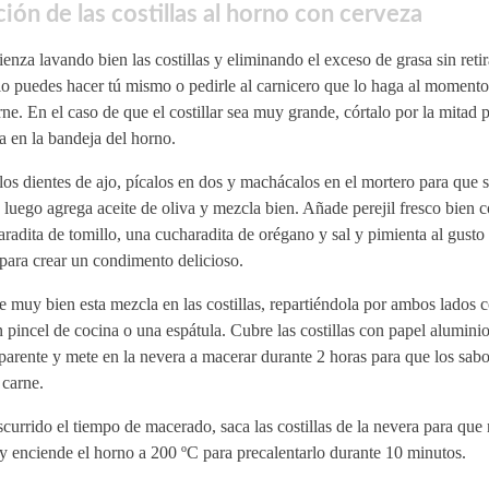
ión de las costillas al horno con cerveza
nza lavando bien las costillas y eliminando el exceso de grasa sin retir
lo puedes hacer tú mismo o pedirle al carnicero que lo haga al moment
rne. En el caso de que el costillar sea muy grande, córtalo por la mitad 
 en la bandeja del horno.
los dientes de ajo, pícalos en dos y machácalos en el mortero para que s
 luego agrega aceite de oliva y mezcla bien. Añade perejil fresco bien c
radita de tomillo, una cucharadita de orégano y sal y pimienta al gust
para crear un condimento delicioso.
e muy bien esta mezcla en las costillas, repartiéndola por ambos lados 
 pincel de cocina o una espátula. Cubre las costillas con papel alumini
parente y mete en la nevera a macerar durante 2 horas para que los sab
 carne.
currido el tiempo de macerado, saca las costillas de la nevera para que 
 y enciende el horno a 200 ºC para precalentarlo durante 10 minutos.