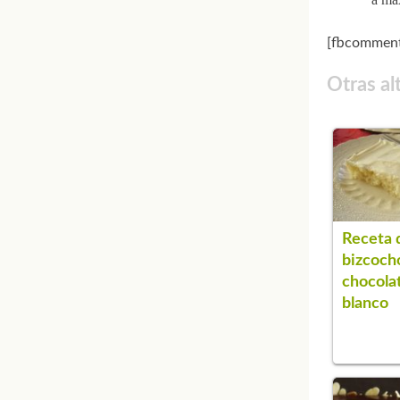
[fbcomment
Otras al
Receta 
bizcoch
chocola
blanco