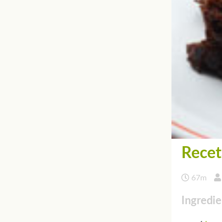
Recet
67m
Ingredie