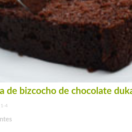
a de bizcocho de chocolate duk
1-4
ntes