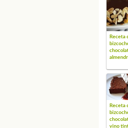
Receta 
bizcoch
chocola
almendr
Receta 
bizcoch
chocola
vino tin