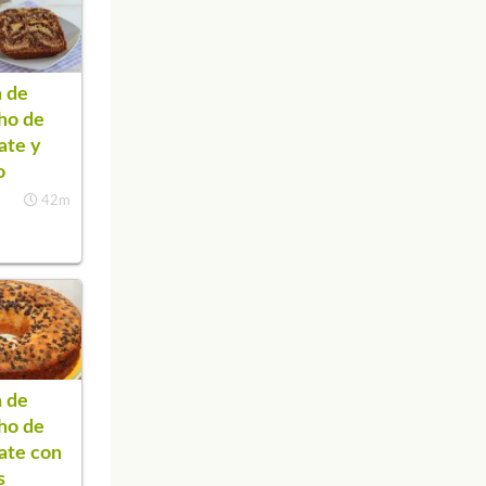
 de
ho de
ate y
o
42m
 de
ho de
ate con
s