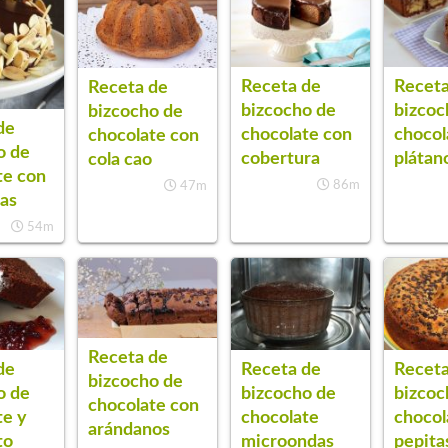
Receta de
Receta
Receta de
bizcocho de
bizcoc
bizcocho de
de
chocolate con
chocol
chocolate con
o de
cobertura
plátan
cola cao
te con
86m
47m
as
54m
Receta de
de
Receta de
Receta
bizcocho de
o de
bizcocho de
bizcoc
chocolate con
te y
chocolate
chocol
arándanos
to
microondas
pepita