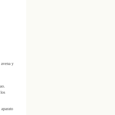
 avena y
cao.
 los
l aparato