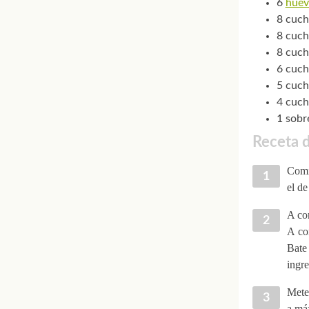
6
huev
8 cuch
8 cuch
8 cuch
6 cuch
5 cuch
4 cuch
1 sobr
Receta 
Comi
el de
A co
A con
Bate 
ingr
Mete 
a máx