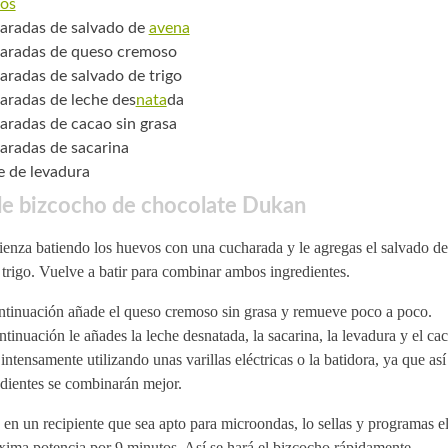
os
aradas de salvado de
avena
aradas de queso cremoso
aradas de salvado de trigo
aradas de leche des
nata
da
aradas de cacao sin grasa
aradas de sacarina
e de levadura
de bizcocho de chocolate Dukan
enza batiendo los huevos con una cucharada y le agregas el salvado de
 trigo. Vuelve a batir para combinar ambos ingredientes.
ntinuación añade el queso cremoso sin grasa y remueve poco a poco.
tinuación le añades la leche desnatada, la sacarina, la levadura y el ca
intensamente utilizando unas varillas eléctricas o la batidora, ya que así
edientes se combinarán mejor.
en un recipiente que sea apto para microondas, lo sellas y programas e
ima potencia por 9 minutos. Así se hará el bizcocho rápidamente.