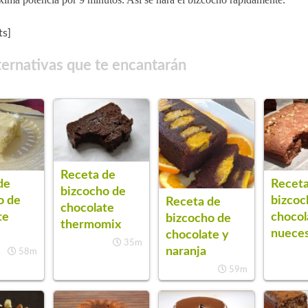
s]
ternativas que te encantarán
Receta de
de
Receta
bizcocho de
o de
bizcoc
Receta de
chocolate
te
chocol
bizcocho de
thermomix
nuece
chocolate y
35m
naranja
58m
59m