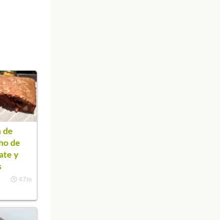
 de
ho de
ate y
s
47m