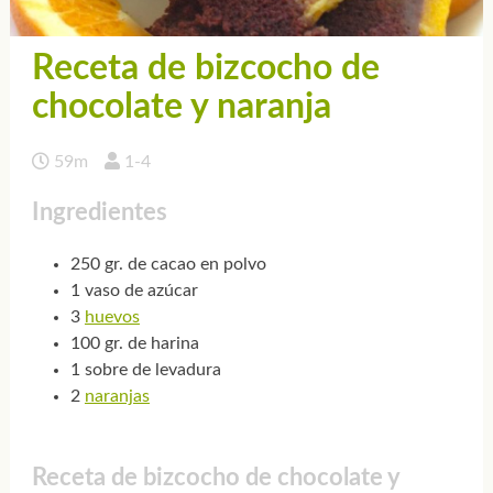
Receta de bizcocho de
chocolate y naranja
59m
1-4
Ingredientes
250 gr. de cacao en polvo
1 vaso de azúcar
3
huevos
100 gr. de harina
1 sobre de levadura
2
naranjas
Receta de bizcocho de chocolate y