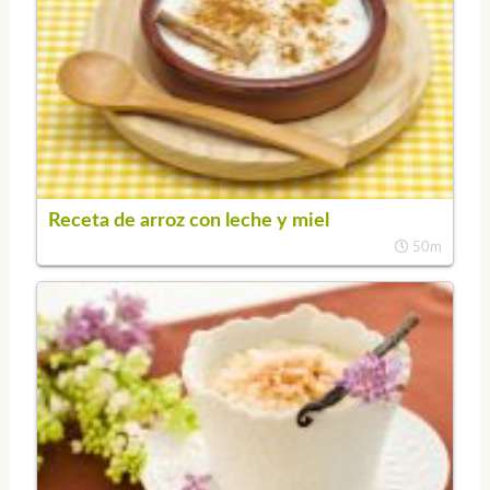
Receta de arroz con leche y miel
50m